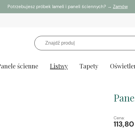
Potrzebujesz próbek lameli i paneli ściennych? →
Zamów
Panele ścienne
Listwy
Tapety
Oświetle
Pane
Cena:
113,80