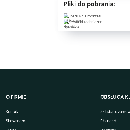
Pliki do pobrania:
Instrukcja montażu
Rysunki techniczne
O FIRMIE
OBSŁUGA KL
Kontakt
Składanie zamów
Showroom
Płatność