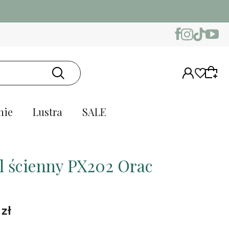
nie
Lustra
SALE
l ścienny PX202 Orac
 zł