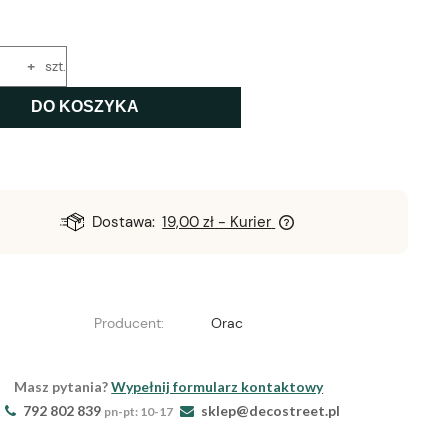
+
szt.
DO KOSZYKA
Dostawa:
19,00 zł
- Kurier
Producent:
Orac
Masz pytania?
Wypełnij formularz kontaktowy
792 802 839
sklep@decostreet.pl
pn-pt: 10-17