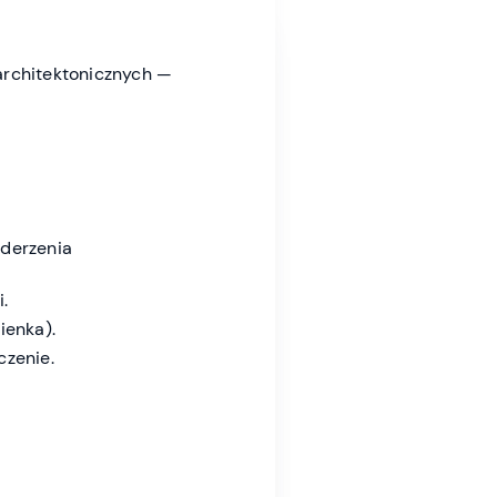
 architektonicznych —
uderzenia
.
ienka).
czenie.