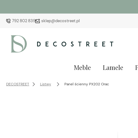
792 802 839
sklep@decostreet.pl
Meble
Lamele
DECOSTREET
Listwy
Panel ścienny PX202 Orac