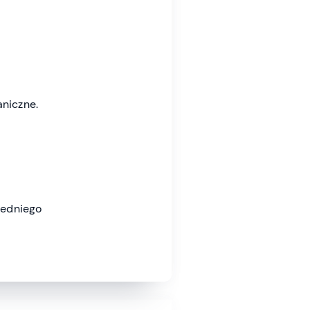
aniczne.
iedniego