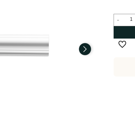
-
Wysyłka w:
2-5 dni robocze