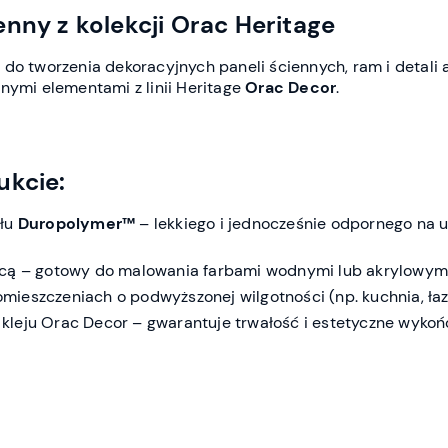
nny z kolekcji Orac Heritage
 do tworzenia dekoracyjnych paneli ściennych, ram i detali
nymi elementami z linii Heritage
Orac Decor
.
ukcie:
ału
Duropolymer™
– lekkiego i jednocześnie odpornego na 
ącą – gotowy do malowania farbami wodnymi lub akrylowymi
ieszczeniach o podwyższonej wilgotności (np. kuchnia, łaz
leju Orac Decor – gwarantuje trwałość i estetyczne wykoń