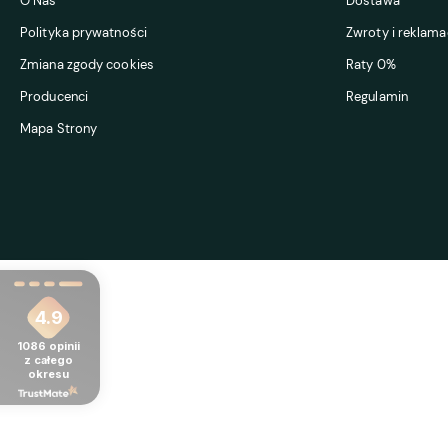
O Nas
Dostawa
Polityka prywatności
Zwroty i reklama
Zmiana zgody cookies
Raty 0%
Producenci
Regulamin
Mapa Strony
4.9
1086
opinii
z całego
okresu