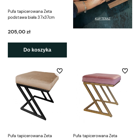
Pufa tapicerowana Zeta
podstawa biała 37x37cm
205,00 zł
Do koszyka
Do ulubionych
Do ulubio
Pufa tapicerowana Zeta
Pufa tapicerowana Zeta