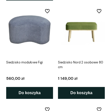
Do ulubionych
Do ulubio
Siedzisko modułowe Figi
Siedzisko Nord 2 osobowe 80
cm
560,00 zł
1 149,00 zł
Do koszyka
Do koszyka
Do ulubionych
Do ulubio