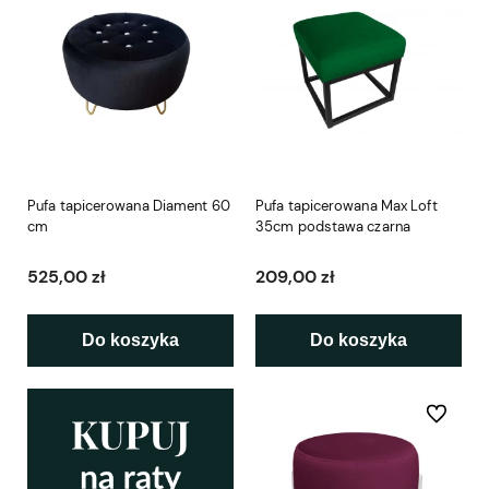
Pufa tapicerowana Diament 60
Pufa tapicerowana Max Loft
cm
35cm podstawa czarna
525,00 zł
209,00 zł
Do koszyka
Do koszyka
Do ulubio