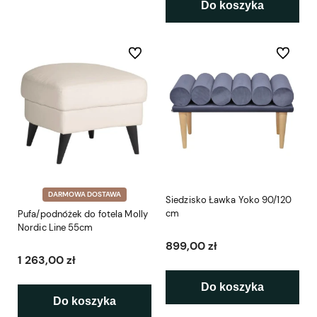
Do koszyka
Do ulubionych
Do ulubio
DARMOWA DOSTAWA
Siedzisko Ławka Yoko 90/120
cm
Pufa/podnóżek do fotela Molly
Nordic Line 55cm
899,00 zł
1 263,00 zł
Do koszyka
Do koszyka