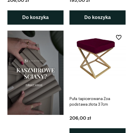
206,00 zł
193,00 zł
Do koszyka
Do koszyka
Do ulubio
Pufa tapicerowana Zoa
podstawa złota 37cm
206,00 zł