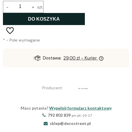
-
+
szt.
DO KOSZYKA
*
- Pole wymagane
Dostawa:
29,00 zł
- Kurier
Producent:
Masz pytania?
Wypełnij formularz kontaktowy
792 802 839
pn-pt: 10-17
sklep@decostreet.pl