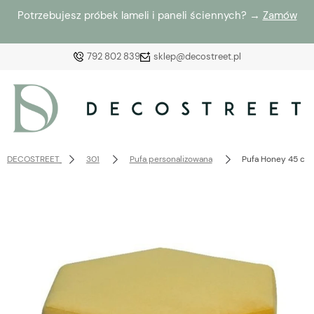
Potrzebujesz próbek lameli i paneli ściennych? →
Zamów
792 802 839
sklep@decostreet.pl
Zaloguj się
Załóż konto
DECOSTREET
301
Pufa personalizowana
Pufa Honey 45 cm
Wybierz coś dla siebie z naszej aktualnej oferty lub
zaloguj się, aby przywrócić dodane produkty do listy
z poprzedniej sesji.