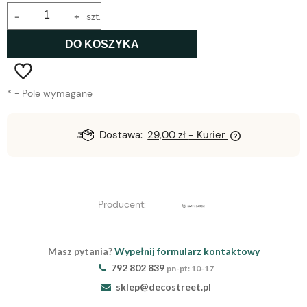
-
+
szt.
DO KOSZYKA
*
- Pole wymagane
Dostawa:
29,00 zł
- Kurier
Producent:
Masz pytania?
Wypełnij formularz kontaktowy
792 802 839
pn-pt: 10-17
sklep@decostreet.pl