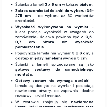
Ścianka z lameli
3 x 6 cm
w kolorze
białym
.
Zakres szerokości ścianki do wyboru: 35-
275 cm
- do wyboru aż 30 wariantów
szerokości.
Wysokość wykonywana na wymiar
-
klient podaje wysokość w uwagach do
zamówienia- ścianka powinna być
o 0,5-
0,7 cm niższa niż wysokość
pomieszczenia
.
Pojedyncza lamela ma wymiar
3 x 6 cm
, a
odstęp między lamelami wynosi 5 cm
.
Ścianki z lameli sprzedawane są jako
gotowe zestawy do samodzielnego
montażu
.
Gotowy zestaw nie wymaga obróbki
-
lamele są docięte na wymiar i posiadają
nawiercone otwory, co zapewnia idealne
rozstawy i szybki montaż.
W zestawie znajdują się
nawiercone
listwy, kołki montażowe, konfirmaty oraz