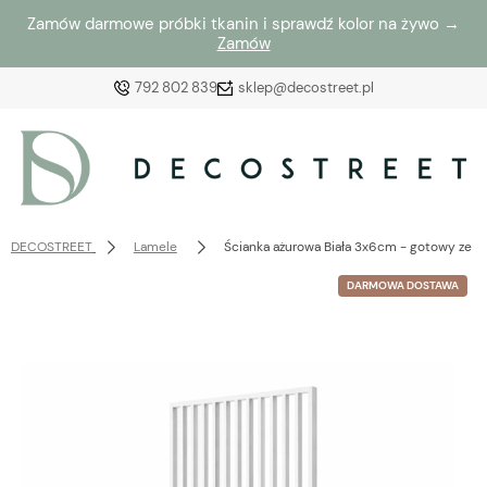
Zamów darmowe próbki tkanin i sprawdź kolor na żywo →
Zamów
792 802 839
sklep@decostreet.pl
Zaloguj się
Załóż konto
DECOSTREET
Lamele
Ścianka ażurowa Biała 3x6cm - gotowy zes
DARMOWA DOSTAWA
Wybierz coś dla siebie z naszej aktualnej oferty lub
zaloguj się, aby przywrócić dodane produkty do listy
z poprzedniej sesji.