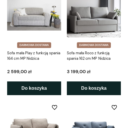
DARMOWA DOSTAWA
DARMOWA DOSTAWA
Sofa mała Play z funkcją spania
Sofa mała Roco z funkcją
164 cm MP Nidzica
spania 162 cm MP Nidzica
2 599,00 zł
3 199,00 zł
Do koszyka
Do koszyka
Do ulubionych
Do ulubio