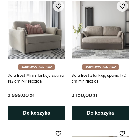
Do ulubionych
Do ulubio
DARMOWA DOSTAWA
DARMOWA DOSTAWA
Sofa Best Mini z funkcją spania
Sofa Best z funkcją spania 170
142 cm MP Nidzica
cm MP Nidzica
2 999,00 zł
3 150,00 zł
Do koszyka
Do koszyka
Do ulubionych
Do ulubio