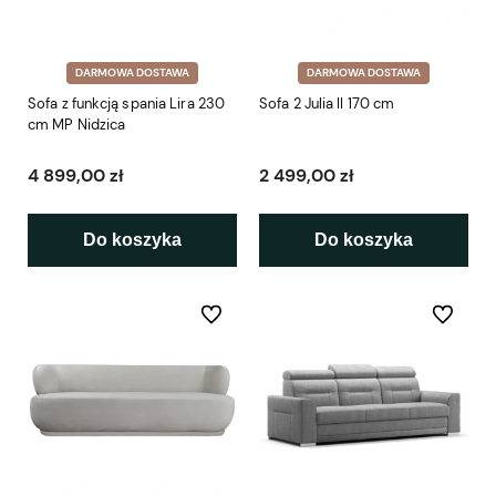
DARMOWA DOSTAWA
DARMOWA DOSTAWA
Sofa z funkcją spania Lira 230
Sofa 2 Julia II 170 cm
cm MP Nidzica
4 899,00 zł
2 499,00 zł
Do koszyka
Do koszyka
Do ulubionych
Do ulubio