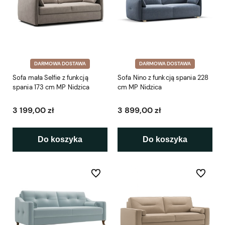
DARMOWA DOSTAWA
DARMOWA DOSTAWA
Sofa mała Selfie z funkcją
Sofa Nino z funkcją spania 228
spania 173 cm MP Nidzica
cm MP Nidzica
3 199,00 zł
3 899,00 zł
Do koszyka
Do koszyka
Do ulubionych
Do ulubio