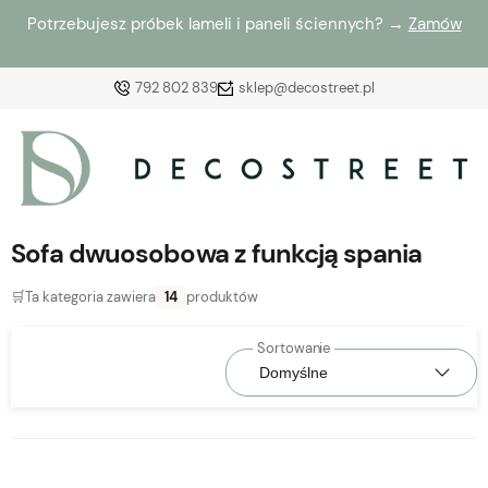
Potrzebujesz próbek lameli i paneli ściennych? →
Zamów
792 802 839
sklep@decostreet.pl
Zaloguj się
Załóż konto
Sofa dwuosobowa z funkcją spania
🛒
Ta kategoria zawiera
14
produktów
Wybierz coś dla siebie z naszej aktualnej oferty lub
zaloguj się, aby przywrócić dodane produkty do listy
z poprzedniej sesji.