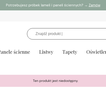
Potrzebujesz próbek lameli i paneli ściennych? →
Zamów
Panele ścienne
Listwy
Tapety
Oświetle
Ten produkt jest niedostępny.