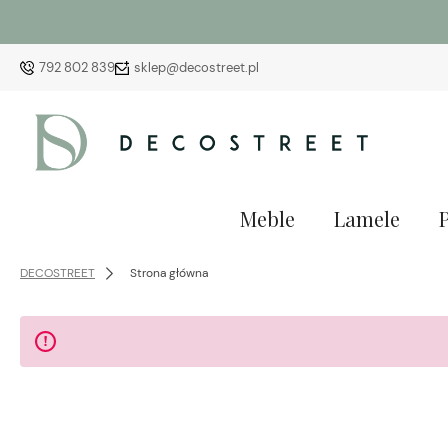
792 802 839
sklep@decostreet.pl
Meble
Lamele
DECOSTREET
Strona główna