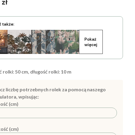
 zł
 także:
Pokaż 
więcej
 rolki:
50
cm, długość rolki:
10
m
cz liczbę potrzebnych rolek za pomocą naszego
ulatora, wpisując:
ość (cm)
ość (cm)