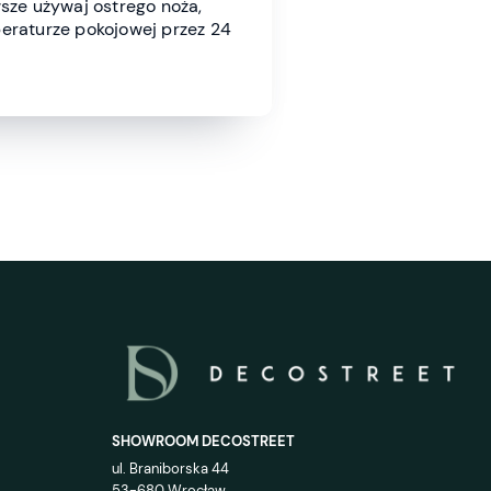
wsze używaj ostrego noża,
eraturze pokojowej przez 24
SHOWROOM DECOSTREET
ul. Braniborska 44
53-680 Wrocław