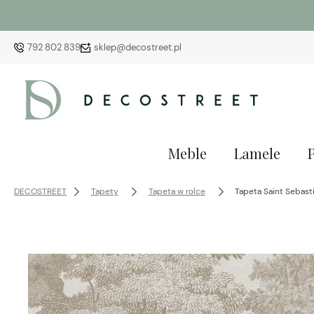
792 802 839
sklep@decostreet.pl
Meble
Lamele
DECOSTREET
Tapety
Tapeta w rolce
Tapeta Saint Sebast