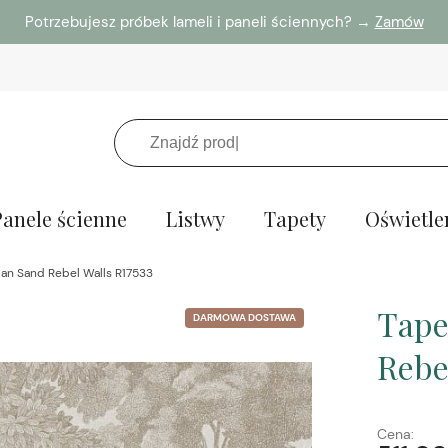
Potrzebujesz próbek lameli i paneli ściennych? →
Zamów
Panele ścienne
Listwy
Tapety
Oświetle
ian Sand Rebel Walls R17533
Tape
DARMOWA DOSTAWA
Rebe
Cena: