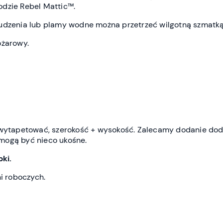
dzie Rebel Mattic™.
udzenia lub plamy wodne można przetrzeć wilgotną szmatką
ożarowy.
t
z wytapetować, szerokość + wysokość. Zalecamy dodanie do
mogą być nieco ukośne.
ki.
ni roboczych.