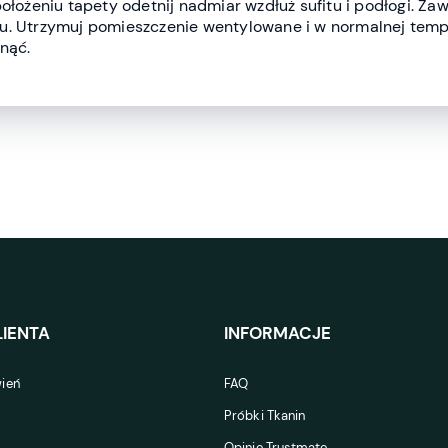
położeniu tapety odetnij nadmiar wzdłuż sufitu i podłogi. Za
u. Utrzymuj pomieszczenie wentylowane i w normalnej temp
nąć.
IENTA
INFORMACJE
ień
FAQ
Próbki Tkanin
Opinie Trustmate