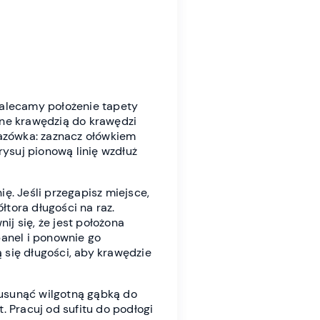
. Zalecamy położenie tapety
one krawędzią do krawędzi
kazówka: zaznacz ołówkiem
rysuj pionową linię wzdłuż
ę. Jeśli przegapisz miejsce,
łtora długości na raz.
ij się, że jest położona
 panel i ponownie go
 się długości, aby krawędzie
t usunąć wilgotną gąbką do
 Pracuj od sufitu do podłogi