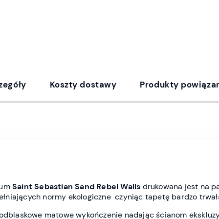
zegóły
Koszty dostawy
Produkty powiąza
ium
Saint Sebastian Sand Rebel Wall
s
drukowana jest
na p
spełniających normy ekologiczne czyniąc tapetę bardzo trwał
ieodblaskowe matowe wykończenie nadając ścianom ekskluz