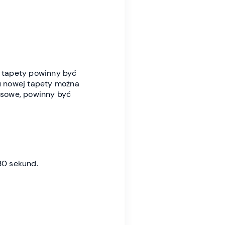
ej tapety powinny być
ru nowej tapety można
psowe, powinny być
30 sekund.