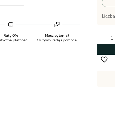
Liczb
Raty 0%
Masz pytania?
-
styczna płatność
Służymy radą i pomocą
Wysyłka w:
1-2 tygodnie