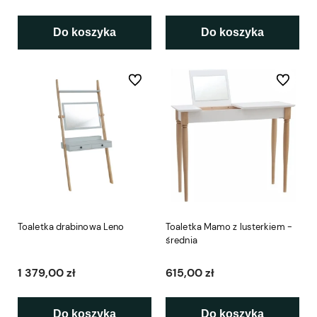
Do koszyka
Do koszyka
Do ulubionych
Do ulubio
Toaletka drabinowa Leno
Toaletka Mamo z lusterkiem -
średnia
1 379,00 zł
615,00 zł
Do koszyka
Do koszyka