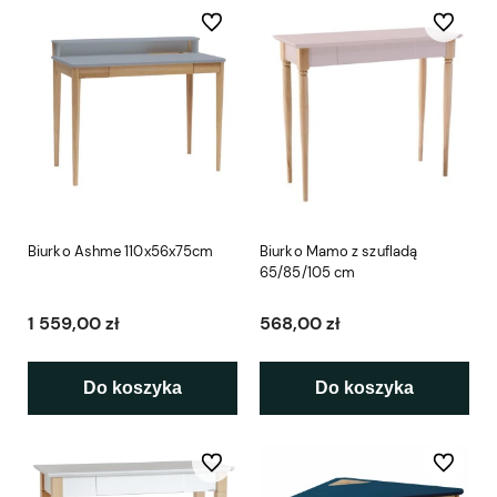
Do ulubionych
Do ulubio
Biurko Ashme 110x56x75cm
Biurko Mamo z szufladą
65/85/105 cm
1 559,00 zł
568,00 zł
Do koszyka
Do koszyka
Do ulubionych
Do ulubio