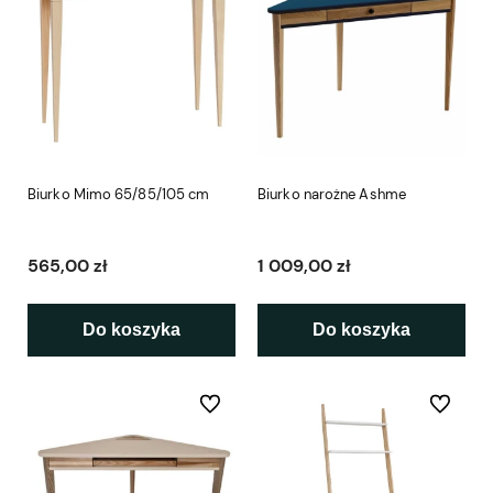
Biurko Mimo 65/85/105 cm
Biurko narożne Ashme
565,00 zł
1 009,00 zł
Do koszyka
Do koszyka
Do ulubionych
Do ulubio