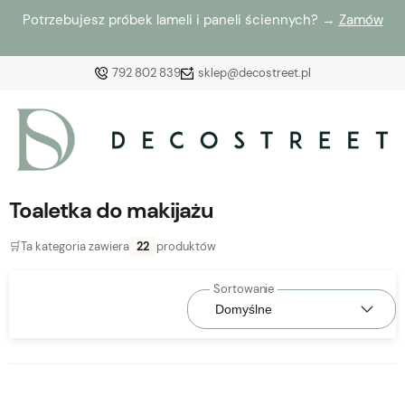
Potrzebujesz próbek lameli i paneli ściennych? →
Zamów
792 802 839
sklep@decostreet.pl
Zaloguj się
Załóż konto
Toaletka do makijażu
🛒
Ta kategoria zawiera
22
produktów
Wybierz coś dla siebie z naszej aktualnej oferty lub
zaloguj się, aby przywrócić dodane produkty do listy
z poprzedniej sesji.