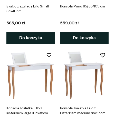
Biurko z szufladą Lillo Small
Konsola Mimo 65/85/105 cm
65x40cm
565,00 zł
559,00 zł
Do koszyka
Do koszyka
Do ulubionych
Do ulubio
Konsola Toaletka Lillo z
Konsola Toaletka Lillo z
lusterkiem large 105x35cm
lusterkiem medium 85x35cm