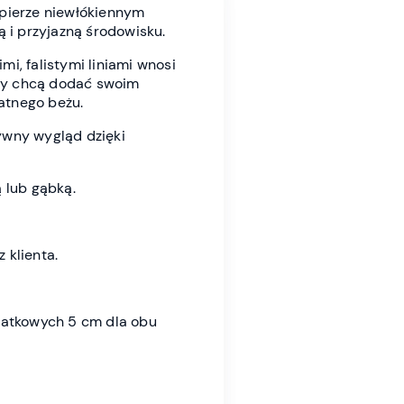
pierze niewłókiennym
ą i przyjazną środowisku.
i, falistymi liniami wnosi
rzy chcą dodać swoim
atnego beżu.
ywny wygląd dzięki
 lub gąbką.
 klienta.
datkowych 5 cm dla obu