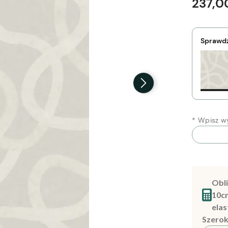
237,00
Sprawdź
*
Wpisz wy
Obli
10c
elas
Szerok