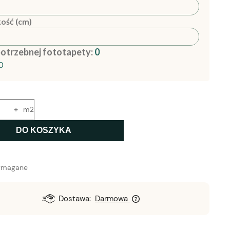
ość (cm)
potrzebnej fototapety:
0
0
+
m2
DO KOSZYKA
ymagane
Dostawa:
Darmowa