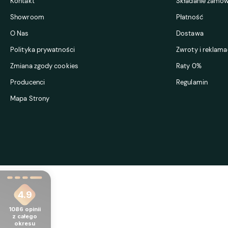
Kontakt
Składanie zamów
Showroom
Płatność
O Nas
Dostawa
Polityka prywatności
Zwroty i reklama
Zmiana zgody cookies
Raty 0%
Producenci
Regulamin
Mapa Strony
4.9
1086
opinii
z całego
okresu