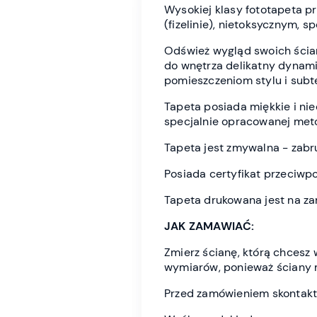
Wysokiej klasy fototapeta 
(fizelinie), nietoksycznym, 
Odśwież wygląd swoich ścian 
do wnętrza delikatny dynami
pomieszczeniom stylu i subt
Tapeta posiada miękkie i n
specjalnie opracowanej meto
Tapeta jest zmywalna - zabr
Posiada certyfikat przeciwp
Tapeta drukowana jest na z
JAK ZAMAWIAĆ:
Zmierz ścianę, którą chces
wymiarów, ponieważ ściany 
Przed zamówieniem skontaktu