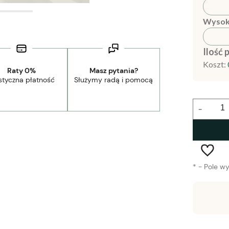
Wysok
Ilość 
Koszt:
Raty 0%
Masz pytania?
styczna płatność
Służymy radą i pomocą
-
*
- Pole w
Wysyłka w:
1-2 tygodnie