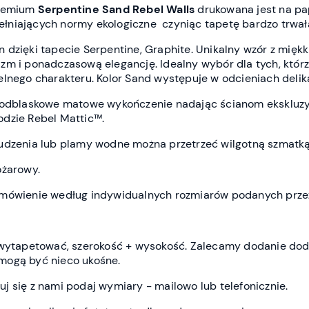
premium
Serpentine Sand Rebel Wall
s
drukowana jest
na pa
spełniających normy ekologiczne czyniąc tapetę bardzo trwał
dzięki tapecie Serpentine, Graphite. Unikalny wzór z miękkim
zm i ponadczasową elegancję. Idealny wybór dla tych, któ
elnego charakteru. Kolor Sand występuje w odcieniach delik
ieodblaskowe matowe wykończenie nadając ścianom ekskluz
dzie Rebel Mattic™.
udzenia lub plamy wodne można przetrzeć wilgotną szmatką
ożarowy.
amówienie według indywidualnych rozmiarów podanych przez
z wytapetować, szerokość + wysokość. Zalecamy dodanie do
mogą być nieco ukośne.
j się z nami podaj wymiary - mailowo lub telefonicznie.