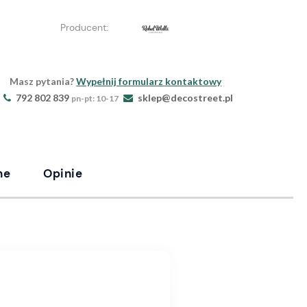
Producent:
Masz pytania?
Wypełnij formularz kontaktowy
792 802 839
sklep@decostreet.pl
pn-pt: 10-17
ne
Opinie