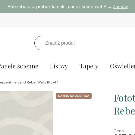
Potrzebujesz próbek lameli i paneli ściennych? →
Zamów
Panele ścienne
Listwy
Tapety
Oświetle
erpentine Sand Rebel Walls R18747
Foto
DARMOWA DOSTAWA
Rebe
Cena: