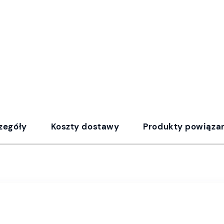
zegóły
Koszty dostawy
Produkty powiąza