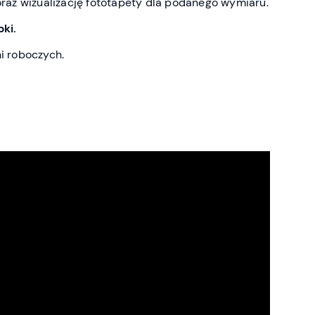
az wizualizację fototapety dla podanego wymiaru.
ki.
ni roboczych.