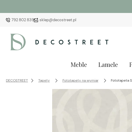
792 802 839
sklep@decostreet.pl
Meble
Lamele
DECOSTREET
Tapety
Fototapety na wymiar
Fototapeta S