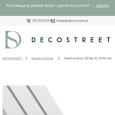
Potrzebujesz próbek lameli i paneli ściennych? →
Zamów
792 802 839
sklep@decostreet.pl
Zaloguj się
Załóż konto
DECOSTREET
Panele ścienne
Panel ścienny 3D Bar XL W116 Orac 
Wybierz coś dla siebie z naszej aktualnej oferty lub
zaloguj się, aby przywrócić dodane produkty do listy
z poprzedniej sesji.