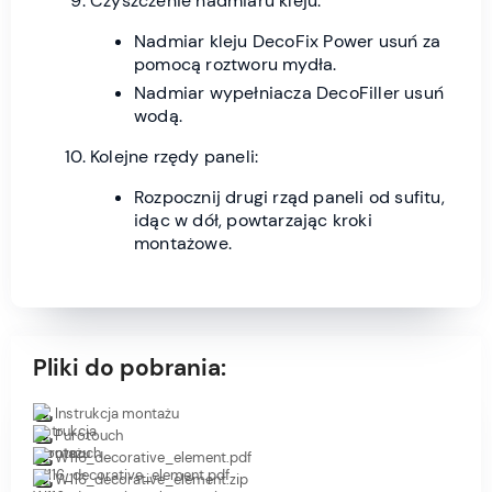
Czyszczenie nadmiaru kleju:
Nadmiar kleju DecoFix Power usuń za
pomocą roztworu mydła.
Nadmiar wypełniacza DecoFiller usuń
wodą.
Kolejne rzędy paneli:
Rozpocznij drugi rząd paneli od sufitu,
idąc w dół, powtarzając kroki
montażowe.
Pliki do pobrania:
Instrukcja montażu
Purotouch
W116_decorative_element.pdf
W116_decorative_element.zip