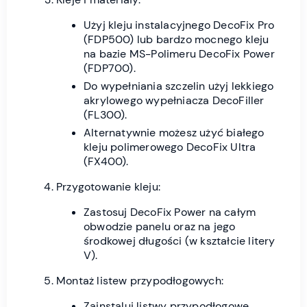
Użyj kleju instalacyjnego DecoFix Pro
(FDP500) lub bardzo mocnego kleju
na bazie MS-Polimeru DecoFix Power
(FDP700).
Do wypełniania szczelin użyj lekkiego
akrylowego wypełniacza DecoFiller
(FL300).
Alternatywnie możesz użyć białego
kleju polimerowego DecoFix Ultra
(FX400).
Przygotowanie kleju:
Zastosuj DecoFix Power na całym
obwodzie panelu oraz na jego
środkowej długości (w kształcie litery
V).
Montaż listew przypodłogowych:
Zainstaluj listwy przypodłogowe,