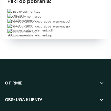
Pliki do pobrania:
Instrukcja montażu
duropolymer_ru.pdf
WX205-2600_decorative_element.pdf
WX205-2600_decorative_element.zip
Duropolymer.pdf
O FIRMIE
OBSŁUGA KLIENTA