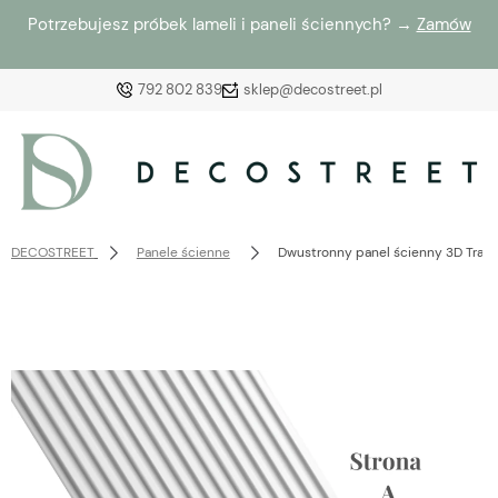
Potrzebujesz próbek lameli i paneli ściennych? →
Zamów
792 802 839
sklep@decostreet.pl
Zaloguj się
Załóż konto
DECOSTREET
Panele ścienne
Dwustronny panel ścienny 3D Trac
Wybierz coś dla siebie z naszej aktualnej oferty lub
zaloguj się, aby przywrócić dodane produkty do listy
z poprzedniej sesji.