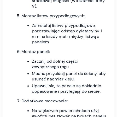
środkowej długości (w kształcie litery
V).
Montaż listew przypodłogowych:
Zainstaluj listwy przypodłogowe,
pozostawiając odstęp dylatacyjny 1
mm na każdy metr między listwą a
panelem.
Montaż paneli:
Zacznij od dolnej części
zewnętrznego rogu.
Mocno przyciśnij panel do ściany, aby
usunąć nadmiar kleju.
Upewnij się, że panele są dokładnie
dopasowane i przylegają do siebie.
Dodatkowe mocowanie:
Na większych powierzchniach użyj
gwoździ bez główek na bokach panelu