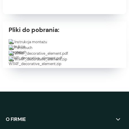
Pliki do pobrania:
Instrukcja montażu
Purotouch
W114F_decorative_element.pdf
W114F_decorative_element.zip
O FIRMIE