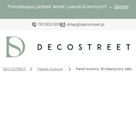
Potrzebujesz próbek lameli i paneli ściennych? →
Zamów
792 802 839
sklep@decostreet.pl
Zaloguj się
Załóż konto
DECOSTREET
Panele ścienne
Panel ścienny 3D elastyczny Valley 
Wybierz coś dla siebie z naszej aktualnej oferty lub
zaloguj się, aby przywrócić dodane produkty do listy
z poprzedniej sesji.