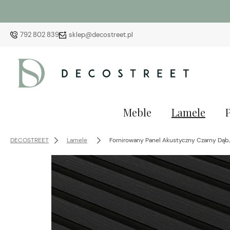
792 802 839
sklep@decostreet.pl
Meble
Lamele
DECOSTREET
Lamele
Fornirowany Panel Akustyczny Czarny Dąb,