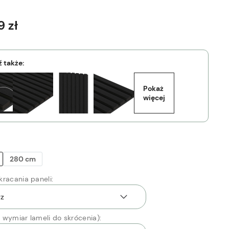
9 zł
 także:
Pokaż 
więcej
280 cm
racania paneli:
 wymiar lameli do skrócenia):