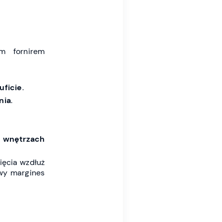
m fornirem
uficie
.
nia
.
 i wnętrzach
ięcia wzdłuż
wy margines