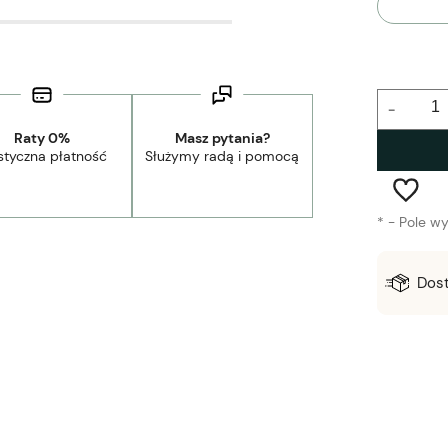
-
Raty 0%
Masz pytania?
styczna płatność
Służymy radą i pomocą
*
- Pole w
Wysyłka w:
1-3 dni robocze
Dos