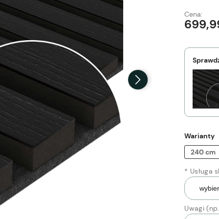
Cena:
699,9
Sprawdź
Warianty
240 cm
*
Usługa sk
Uwagi (np.