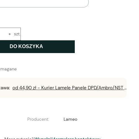
+
szt.
DO KOSZYKA
ymagane
tawa:
od 44,90 zł
- Kurier Lamele Panele DPD/Ambro/NST
Producent:
Lameo
Masz pytania?
Wypełnij formularz kontaktowy