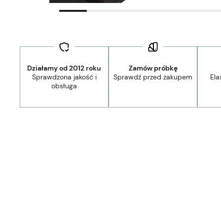
Działamy od 2012 roku
Zamów próbkę
Sprawdzona jakość i
Sprawdź przed zakupem
Ela
obsługa
44,90 zł
- Kurier Lamele Panele DPD/Ambro/NST