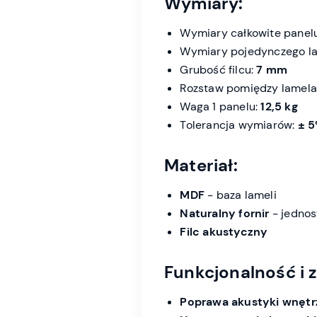
Wymiary:
Wymiary całkowite panel
Wymiary pojedynczego l
Grubość filcu:
7 mm
Rozstaw pomiędzy lamel
Waga 1 panelu:
12,5 kg
Tolerancja wymiarów:
± 
Materiał:
MDF
- baza lameli
Naturalny fornir
- jednos
Filc akustyczny
Funkcjonalność i z
Poprawa akustyki wnętr