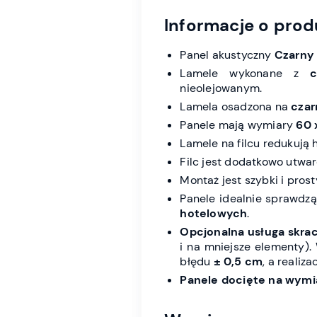
Informacje o prod
Panel akustyczny
Czarny
Lamele wykonane z
nieolejowanym.
Lamela osadzona na
czar
Panele mają wymiary
60 
Lamele na filcu redukują 
Filc jest dodatkowo utwa
Montaż jest szybki i pros
Panele idealnie sprawdz
hotelowych
.
Opcjonalna usługa skrac
i na mniejsze elementy)
błędu
± 0,5 cm
, a realiz
Panele docięte na wymia