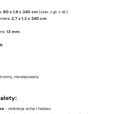
u:
60 x 1,9 x 240 cm
(szer. x gł. x dł.)
amela:
2,7 x 1,2 x 240 cm
ami:
13 mm
5%
tronny, nieolejowany
alety:
za
- redukcja echa i hałasu.