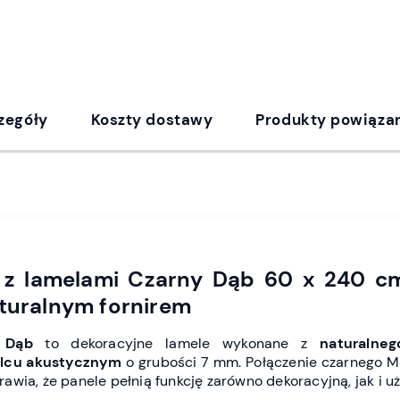
zegóły
Koszty dostawy
Produkty powiąza
 z lamelami Czarny Dąb 60 x 240 c
aturalnym fornirem
 Dąb
to dekoracyjne lamele wykonane z
naturalneg
ilcu akustycznym
o grubości 7 mm. Połączenie czarnego MDF
wia, że panele pełnią funkcję zarówno dekoracyjną, jak i u