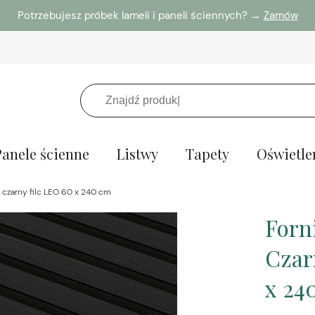
Potrzebujesz próbek lameli i paneli ściennych? →
Zamów
Panele ścienne
Listwy
Tapety
Oświetle
 czarny filc LEO 60 x 240 cm
Forn
Czar
x 24