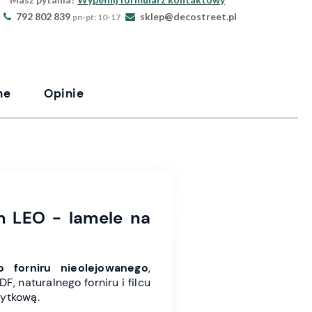
792 802 839
sklep@decostreet.pl
pn-pt: 10-17
ne
Opinie
m LEO - lamele na
o forniru nieolejowanego
,
, naturalnego forniru i filcu
żytkową.