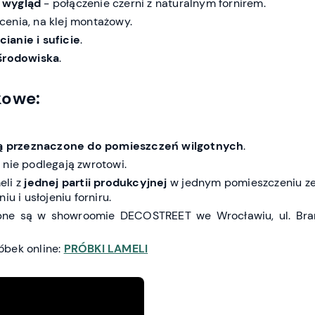
 wygląd
- połączenie czerni z naturalnym fornirem.
cenia, na klej montażowy.
ianie i suficie
.
 środowiska
.
kowe:
są przeznaczone do pomieszczeń wilgotnych
.
 nie podlegają zwrotowi.
eli z
jednej partii produkcyjnej
w jednym pomieszczeniu ze
iu i usłojeniu forniru.
pne są w showroomie DECOSTREET we Wrocławiu, ul. Bra
óbek online:
PRÓBKI LAMELI