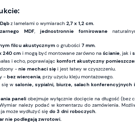
ukcie:
 Dąb
z lamelami o wymiarach
2,7 x 1,2 cm
.
czarnego MDF
,
jednostronnie fornirowane
naturalny
nym filcu akustycznym
o grubości
7 mm
.
x 240 cm
i mogą być montowane zarówno na
ścianie
, jak i
s
hałas i echo, poprawiając
komfort akustyczny pomieszcze
rdzony -
nie mechaci się
i jest łatwy w czyszczeniu.
ty -
bez wiercenia
, przy użyciu kleju montażowego.
ą się w
salonie, sypialni, biurze, salach konferencyjnych
ania paneli
obejmuje wyłącznie docięcie na długość (bez c
. Wymiar należy podać w komentarzu do zamówienia. Możli
acja może wydłużyć się
do 3 dni roboczych
.
r nie podlegają zwrotowi.