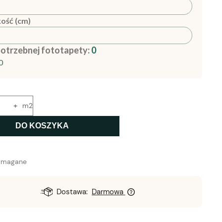
ość (cm)
potrzebnej fototapety:
0
0
+
m2
DO KOSZYKA
ymagane
Dostawa:
Darmowa