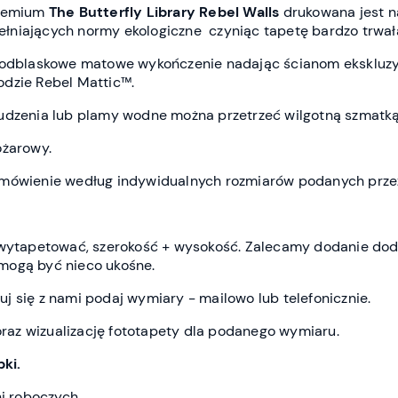
premium
The Butterfly Library Rebel Wall
s
drukowana jest
n
spełniających normy ekologiczne czyniąc tapetę bardzo trwał
ieodblaskowe matowe wykończenie nadając ścianom ekskluz
dzie Rebel Mattic™.
udzenia lub plamy wodne można przetrzeć wilgotną szmatką
ożarowy.
amówienie według indywidualnych rozmiarów podanych przez
z wytapetować, szerokość + wysokość. Zalecamy dodanie do
mogą być nieco ukośne.
j się z nami podaj wymiary - mailowo lub telefonicznie.
az wizualizację fototapety dla podanego wymiaru.
ki.
ni roboczych.