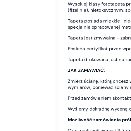
Wysokiej klasy fototapeta 
(fizelinie), nietoksycznym, 
Tapeta posiada miękkie i n
specjalnie opracowanej meto
Tapeta jest zmywalna - zabr
Posiada certyfikat przeciwp
Tapeta drukowana jest na z
JAK ZAMAWIAĆ:
Zmierz ścianę, którą chces
wymiarów, ponieważ ściany 
Przed zamówieniem skontaktu
Wyślemy dokładną wycenę or
Możliwość zamówienia prób
Czas realizacji wynosi 3-7 d