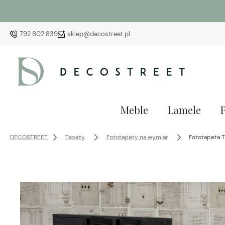
792 802 839
sklep@decostreet.pl
Meble
Lamele
DECOSTREET
Tapety
Fototapety na wymiar
Fototapeta T