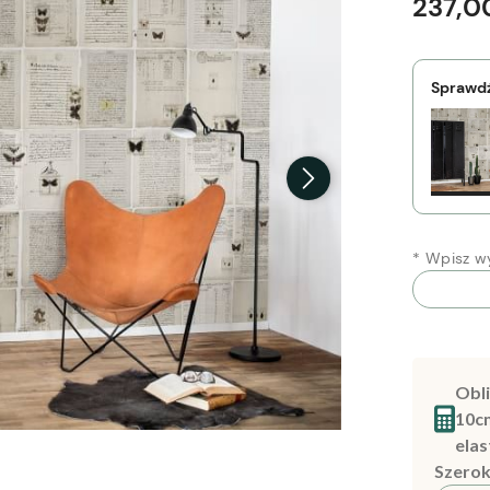
237,00
Sprawdź
*
Wpisz wy
Obli
10c
elas
Szerok