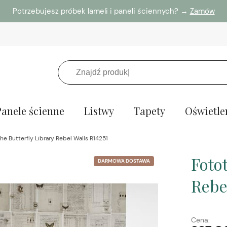
Potrzebujesz próbek lameli i paneli ściennych? →
Zamów
Panele ścienne
Listwy
Tapety
Oświetle
he Butterfly Library Rebel Walls R14251
Foto
DARMOWA DOSTAWA
Rebe
Cena: