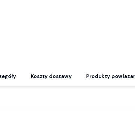
zegóły
Koszty dostawy
Produkty powiąza