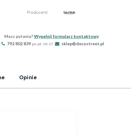
Producent:
Masz pytania?
Wypełnij formularz kontaktowy
792 802 839
sklep@decostreet.pl
pn-pt: 10-17
ne
Opinie