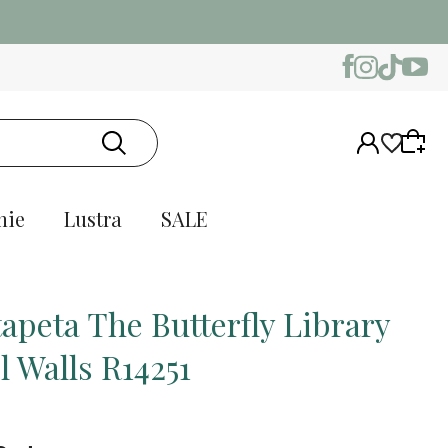
nie
Lustra
SALE
tapeta The Butterfly Library
l Walls R14251