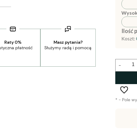
Wysok
Ilość 
Koszt:
Raty 0%
Masz pytania?
styczna płatność
Służymy radą i pomocą
-
*
- Pole w
Wysyłka w:
1-2 tygodnie