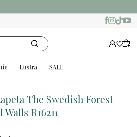
nie
Lustra
SALE
tapeta The Swedish Forest
l Walls R16211