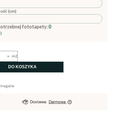
ość (cm)
potrzebnej fototapety:
0
0
+
m2
DO KOSZYKA
ymagane
Dostawa:
Darmowa