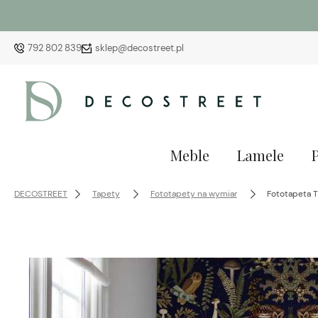
792 802 839
sklep@decostreet.pl
Meble
Lamele
DECOSTREET
Tapety
Fototapety na wymiar
Fototapeta T