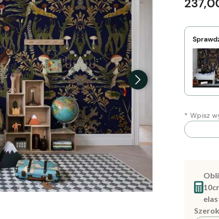
237,00
Sprawdź
*
Wpisz wy
Obli
10c
elas
Szerok