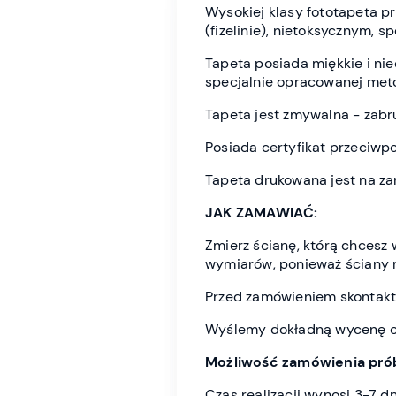
Wysokiej klasy fototapeta 
(fizelinie), nietoksycznym, 
Tapeta posiada miękkie i n
specjalnie opracowanej meto
Tapeta jest zmywalna - zabr
Posiada certyfikat przeciwp
Tapeta drukowana jest na z
JAK ZAMAWIAĆ:
Zmierz ścianę, którą chces
wymiarów, ponieważ ściany 
Przed zamówieniem skontaktu
Wyślemy dokładną wycenę or
Możliwość zamówienia prób
Czas realizacji wynosi 3-7 d