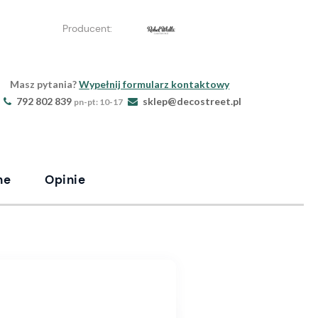
Producent:
Masz pytania?
Wypełnij formularz kontaktowy
792 802 839
sklep@decostreet.pl
pn-pt: 10-17
ne
Opinie