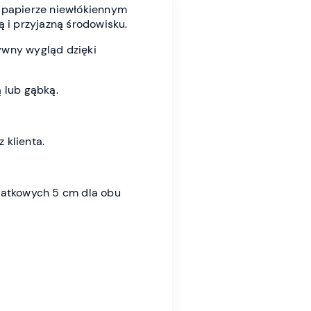
 papierze niewłókiennym
ą i przyjazną środowisku.
ywny wygląd dzięki
 lub gąbką.
 klienta.
datkowych 5 cm dla obu