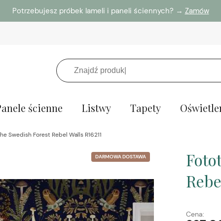
Potrzebujesz próbek lameli i paneli ściennych? →
Zamów
Panele ścienne
Listwy
Tapety
Oświetle
he Swedish Forest Rebel Walls R16211
Foto
DARMOWA DOSTAWA
Rebe
Cena: