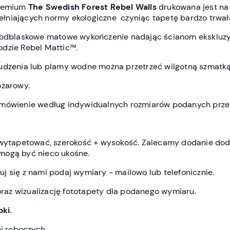
premium
The Swedish Forest
Rebel Wall
s
drukowana jest
na
spełniających normy ekologiczne czyniąc tapetę bardzo trwał
ieodblaskowe matowe wykończenie nadając ścianom ekskluz
dzie Rebel Mattic™.
udzenia lub plamy wodne można przetrzeć wilgotną szmatką
ożarowy.
amówienie według indywidualnych rozmiarów podanych przez
z wytapetować, szerokość + wysokość. Zalecamy dodanie do
mogą być nieco ukośne.
j się z nami podaj wymiary - mailowo lub telefonicznie.
az wizualizację fototapety dla podanego wymiaru.
ki.
ni roboczych.