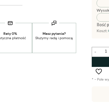
Wysok
Ilość 
Koszt:
Raty 0%
Masz pytania?
styczna płatność
Służymy radą i pomocą
-
*
- Pole w
Wysyłka w:
1-2 tygodnie