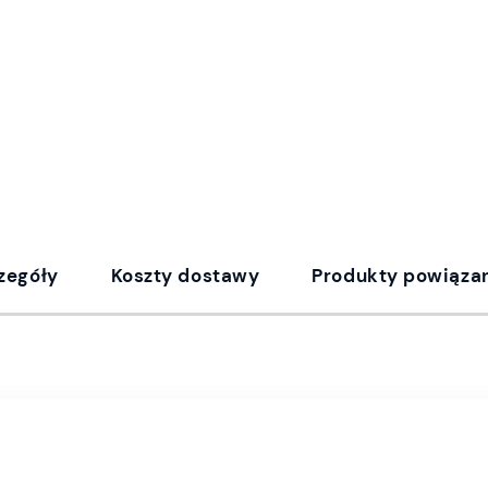
zegóły
Koszty dostawy
Produkty powiąza