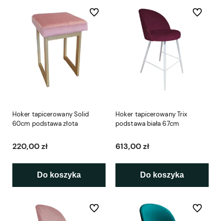
Do ulubionych
Do ulubio
Hoker tapicerowany Solid
Hoker tapicerowany Trix
60cm podstawa złota
podstawa biała 67cm
220,00 zł
613,00 zł
Do koszyka
Do koszyka
Do ulubionych
Do ulubio