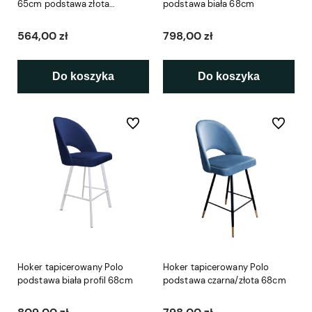
65cm podstawa złota
podstawa biała 68cm
metalowa profil
564,00 zł
798,00 zł
Do koszyka
Do koszyka
Do ulubionych
Do ulubio
Hoker tapicerowany Polo
Hoker tapicerowany Polo
podstawa biała profil 68cm
podstawa czarna/złota 68cm