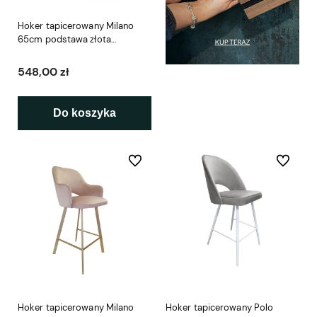
Hoker tapicerowany Milano
65cm podstawa złota
metalowa
548,00 zł
Do koszyka
Do ulubionych
Do ulubio
Hoker tapicerowany Milano
Hoker tapicerowany Polo