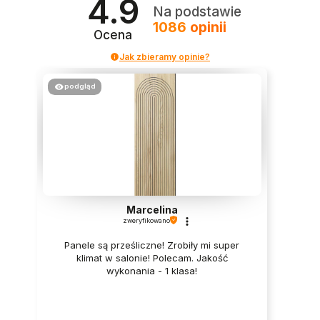
4.9
Na podstawie
1086
opinii
Ocena
Jak zbieramy opinie?
podgląd
Marcelina
zweryfikowano
Panele są prześliczne! Zrobiły mi super
klimat w salonie! Polecam. Jakość
wykonania - 1 klasa!