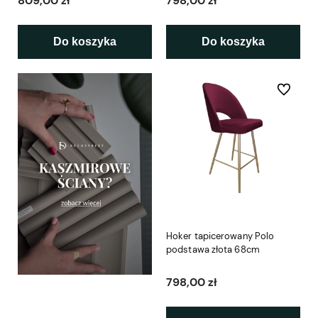
809,00 zł
798,00 zł
Do koszyka
Do koszyka
Do ulubio
Hoker tapicerowany Polo
podstawa złota 68cm
798,00 zł