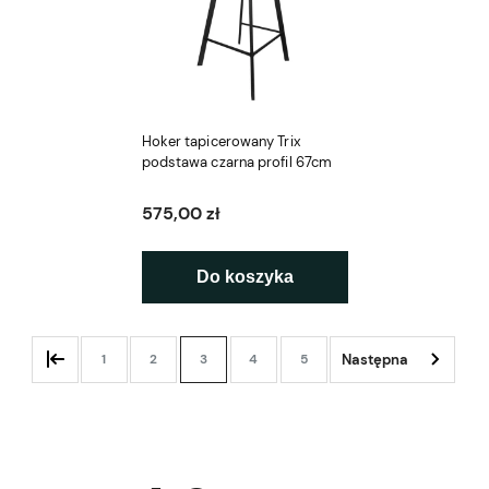
Hoker tapicerowany Trix
podstawa czarna profil 67cm
575,00 zł
Do koszyka
1
2
3
4
5