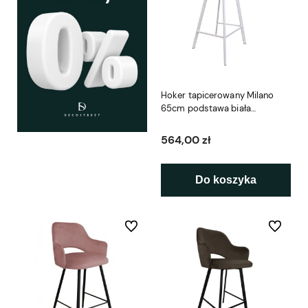
Hoker tapicerowany Milano
65cm podstawa biała
metalowa profil
564,00 zł
Do koszyka
Do ulubionych
Do ulubio