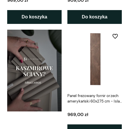
969,00 zł
909,00 zł
Do koszyka
Do koszyka
Do ulubio
Panel frezowany fornir orzech
amerykański 60x275 cm - Isla
L3D
969,00 zł