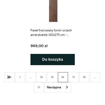
Panel frezowany fornir orzech
amerykański 60x275 cm -
Osaka L3D
969,00 zł
Do koszyka
1
...
14
15
16
17
18
...
21