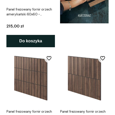
Panel frezowany fornir orzech
amerykański 60x60 -
Versailles L3D
215,00 zł
Do koszyka
Do ulubionych
Do ulubio
Panel frezowany fornir orzech
Panel frezowany fornir orzech