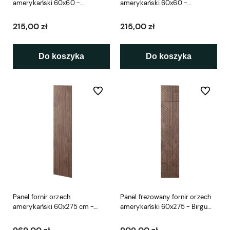
amerykański 60x60 -
amerykański 60x60 -
Barcelona L3D
Amsterdam L3D
215,00 zł
215,00 zł
Do koszyka
Do koszyka
Do ulubionych
Do ulubio
Panel fornir orzech
Panel frezowany fornir orzech
amerykański 60x275 cm -
amerykański 60x275 - Birgu
Sonora L3D
L3D