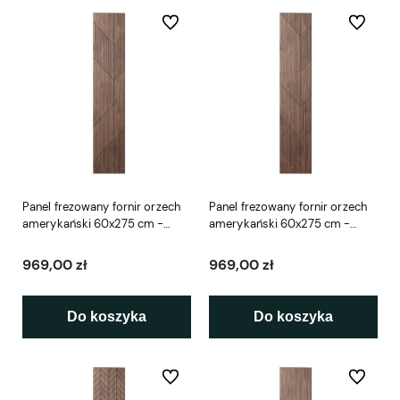
Do ulubionych
Do ulubio
Panel frezowany fornir orzech
Panel frezowany fornir orzech
amerykański 60x275 cm -
amerykański 60x275 cm -
Stockholm L3D
Helsinki L3D
969,00 zł
969,00 zł
Do koszyka
Do koszyka
Do ulubionych
Do ulubio