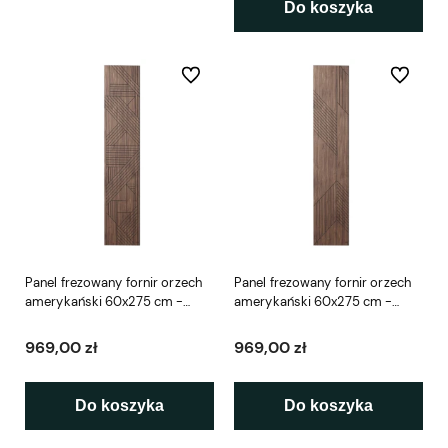
Do koszyka
Do ulubionych
Do ulubio
Panel frezowany fornir orzech
Panel frezowany fornir orzech
amerykański 60x275 cm -
amerykański 60x275 cm -
Bormla L3D
Oslo L3D
969,00 zł
969,00 zł
Do koszyka
Do koszyka