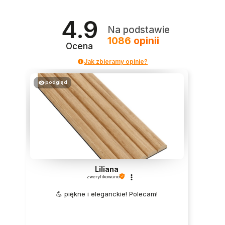
4.9
Na podstawie
1086
opinii
Ocena
Jak zbieramy opinie?
podgląd
Liliana
zweryfikowano
💪 piękne i eleganckie! Polecam!