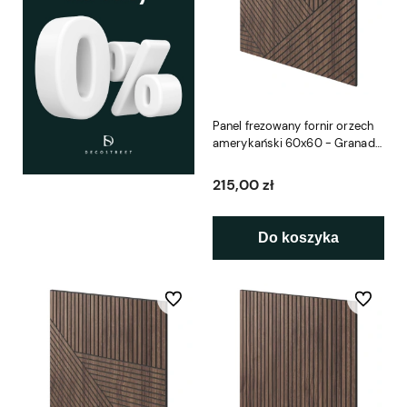
Panel frezowany fornir orzech
amerykański 60x60 - Granada
L3D
215,00 zł
Do koszyka
Do ulubionych
Do ulubio