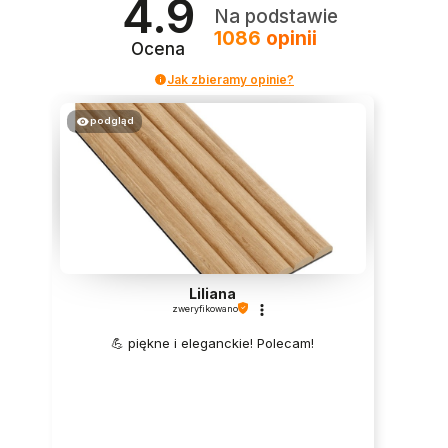
4.9
Na podstawie
1086
opinii
Ocena
Jak zbieramy opinie?
podgląd
Liliana
zweryfikowano
💪 piękne i eleganckie! Polecam!