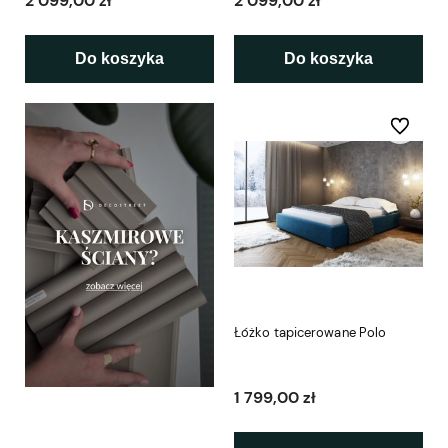
2 099,00 zł
2 099,00 zł
Do koszyka
Do koszyka
Do ulubio
Łóżko tapicerowane Polo
1 799,00 zł