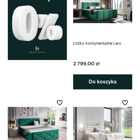
Łóżko kontynentalne Lars
2 799,00 zł
Do koszyka
Do ulubionych
Do ulubio