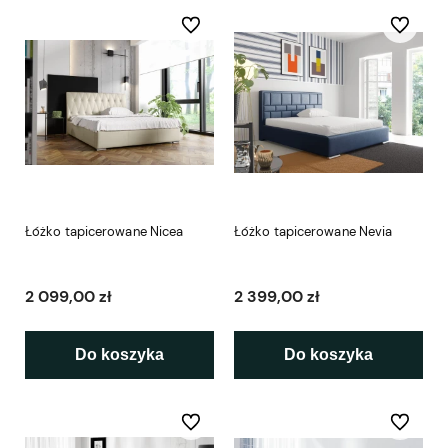
Do ulubionych
Do ulubio
Łóżko tapicerowane Nicea
Łóżko tapicerowane Nevia
2 099,00 zł
2 399,00 zł
Do koszyka
Do koszyka
Do ulubionych
Do ulubio