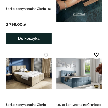
Łóżko kontynentalne Gloria Lux
2 799,00 zł
Do koszyka
Do ulubionych
Do ulubio
Łóżko kontynentalne Gloria
Łóżko kontynentalne Charlotte