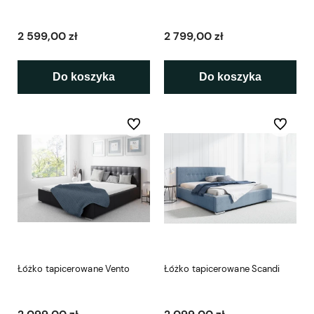
2 599,00 zł
2 799,00 zł
Do koszyka
Do koszyka
Do ulubionych
Do ulubio
Łóżko tapicerowane Vento
Łóżko tapicerowane Scandi