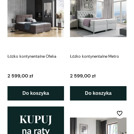
Łóżko kontynentalne Ofelia
Łóżko kontynentalne Metro
2 599,00 zł
2 599,00 zł
Do koszyka
Do koszyka
Do ulubio