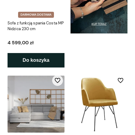
DARMOWA DOSTAWA
Sofa z funkcją spania Costa MP
Nidzica 230 cm
4 599,00 zł
Do koszyka
Do ulubionych
Do ulubio