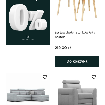
Zestaw dwóch stolików Arty
pastele
219,00 zł
Do koszyka
Do ulubionych
Do ulubio