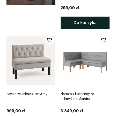
299,00 zł
Do koszyka
Do ulubionych
Do ulubio
Ławka ze schowkiem Amy
Narożnik kuchenny ze
schowkami Sandra
999,00 zł
3 849,00 zł