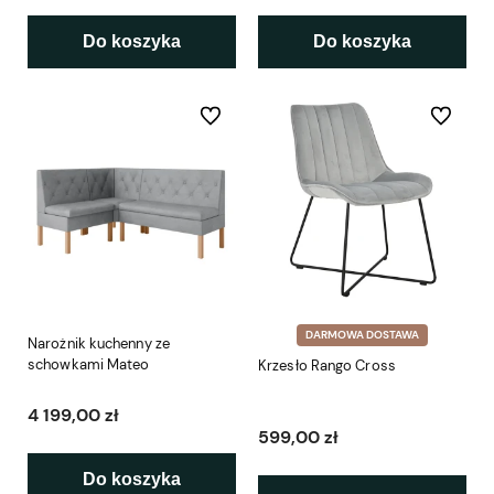
Do koszyka
Do koszyka
Do ulubionych
Do ulubio
DARMOWA DOSTAWA
Narożnik kuchenny ze
schowkami Mateo
Krzesło Rango Cross
4 199,00 zł
599,00 zł
Do koszyka