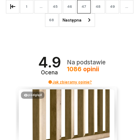
1
...
45
46
47
48
49
...
68
4.9
Na podstawie
1086
opinii
Ocena
Jak zbieramy opinie?
podgląd