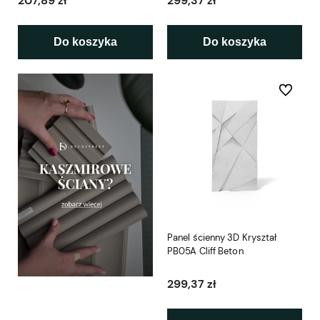
207,89 zł
299,37 zł
Do koszyka
Do koszyka
Do ulubio
Panel ścienny 3D Kryształ
PB05A Cliff Beton
299,37 zł