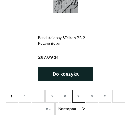
Panel ścienny 3D Ikon PB12
Patcha Beton
287,89 zł
Do koszyka
1
...
5
6
7
8
9
...
62