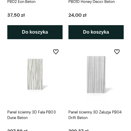
PB02 Eon Beton
PB01D Honey Decor Beton
37,50 zł
24,00 zł
Do koszyka
Do koszyka
Do ulubionych
Do ulubio
Panel ścienny 3D Fala PB03
Panel ścienny 3D Żaluzja PB04
Dune Beton
Drift Beton