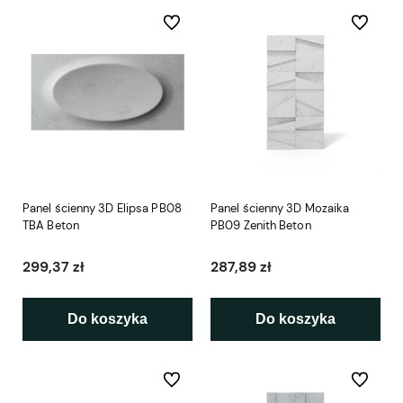
Do ulubionych
Do ulubio
Panel ścienny 3D Elipsa PB08
Panel ścienny 3D Mozaika
TBA Beton
PB09 Zenith Beton
299,37 zł
287,89 zł
Do koszyka
Do koszyka
Do ulubionych
Do ulubio