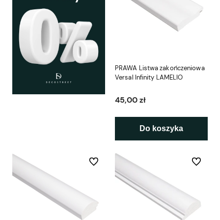
PRAWA Listwa zakończeniowa
Versal Infinity LAMELIO
45,00 zł
Do koszyka
Do ulubionych
Do ulubio