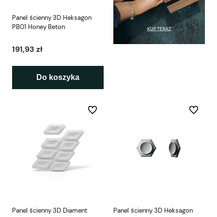
Panel ścienny 3D Heksagon
PB01 Honey Beton
191,93 zł
Do koszyka
Do ulubionych
Do ulubio
Panel ścienny 3D Diament
Panel ścienny 3D Heksagon