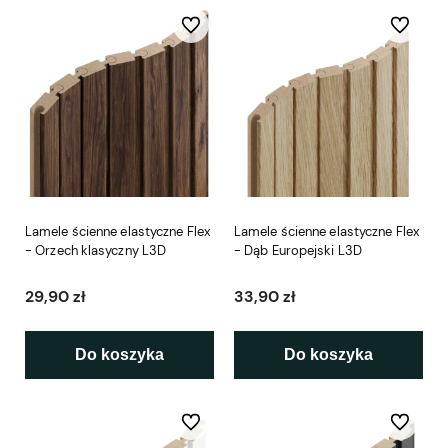
Do ulubionych
Do ulubio
Lamele ścienne elastyczne Flex
Lamele ścienne elastyczne Flex
- Orzech klasyczny L3D
- Dąb Europejski L3D
29,90 zł
33,90 zł
Do koszyka
Do koszyka
Do ulubionych
Do ulubio