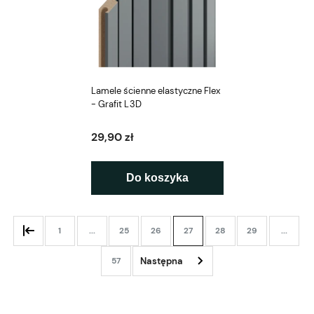
Lamele ścienne elastyczne Flex
- Grafit L3D
29,90 zł
Do koszyka
1
...
25
26
27
28
29
...
57