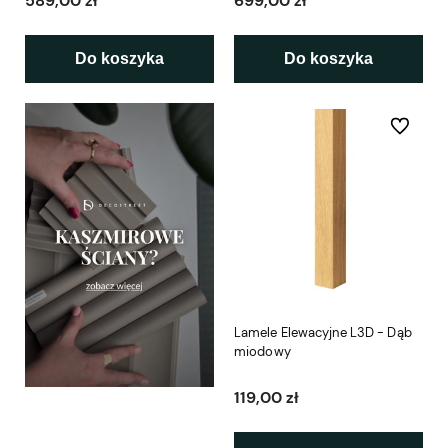
589,00 zł
699,00 zł
Do koszyka
Do koszyka
Do ulubio
Lamele Elewacyjne L3D - Dąb
miodowy
119,00 zł