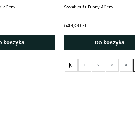
epi 40cm
Stołek pufa Funny 40cm
549,00 zł
o koszyka
Do koszyka
1
2
3
4