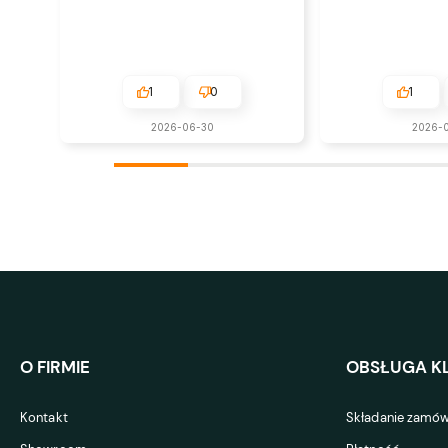
1
0
1
2026-06-30
2026-0
O FIRMIE
OBSŁUGA KL
Kontakt
Składanie zamów