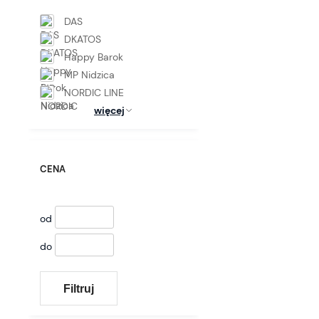
DAS
DKATOS
Happy Barok
MP Nidzica
NORDIC LINE
więcej
CENA
od
do
Filtruj