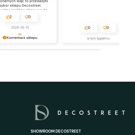
jonarnych więc to przeważyło
wybór sklepu Decostreet.
wdzie mieliśmy obawy co do
tego w jakim stanie kurier
2
0
raczy lustro, ale zostało ono
naprawdę bardzo dobrze
0
0
2026-05-13
akowane więc nasze obawy
ły się być na wyrost. Polecam
Komentarz sklepu
w tym tygodniu
gato, jest nam niezmiernie
zytać taką opinię - cieszymy
 nasze usługi spełniły Pani
wania. Pięknie dziękujemy i
wiamy serdecznie!
SHOWROOM DECOSTREET