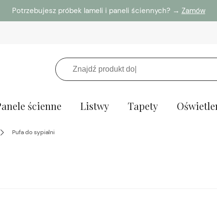
Potrzebujesz próbek lameli i paneli ściennych? →
Zamów
Panele ścienne
Listwy
Tapety
Oświetle
Pufa do sypialni