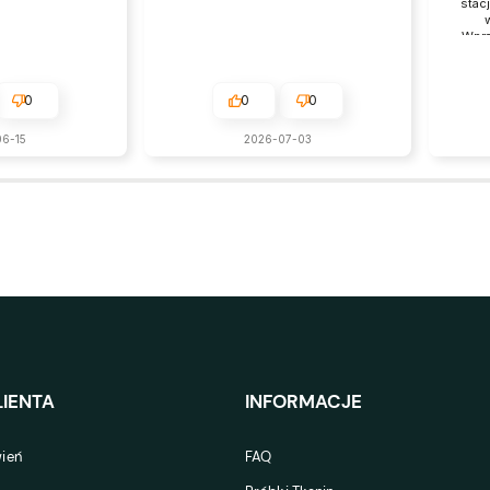
stac
Wpra
dost
0
0
0
zap
okaza
6-15
2026-07-03
Pani A
miło c
się, że
oczeki
pozdra
IENTA
INFORMACJE
ień
FAQ