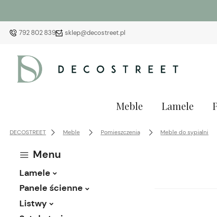
792 802 839
sklep@decostreet.pl
Meble
Lamele
DECOSTREET
Meble
Pomieszczenia
Meble do sypialni
Menu
Lamele
Panele ścienne
Listwy