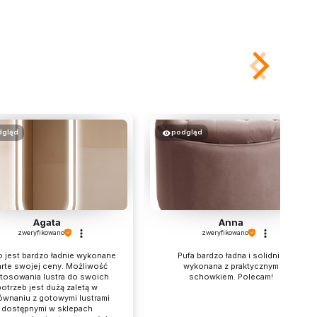
dgląd
podgląd
Agata
Anna
zweryfikowano
zweryfikowano
o jest bardzo ładnie wykonane
Pufa bardzo ładna i solidnie
arte swojej ceny. Możliwość
wykonana z praktycznym
tosowania lustra do swoich
schowkiem. Polecam!
otrzeb jest dużą zaletą w
ównaniu z gotowymi lustrami
dostępnymi w sklepach