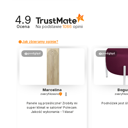
4.9
Ocena
Na podstawie
1086
opinii
Jak zbieramy opinie?
podgląd
podgląd
Marcelina
Bogu
zweryfikowano
zweryfiko
Panele są prześliczne! Zrobiły mi
Podnóżek jest śli
super klimat w salonie! Polecam.
Jakość wykonania - 1 klasa!