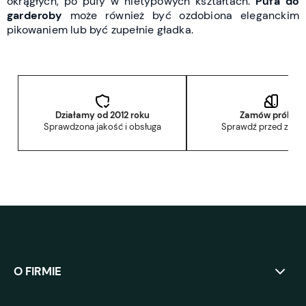
okrągłych, po pufy w nietypowych kształtach.
Pufa do
garderoby
może również być ozdobiona eleganckim
pikowaniem lub być zupełnie gładka.
Działamy od 2012 roku
Zamów próbkę
Sprawdzona jakość i obsługa
Sprawdź przed zak
O FIRMIE