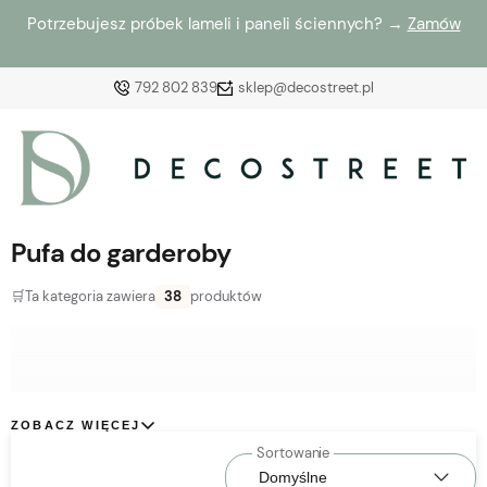
Potrzebujesz próbek lameli i paneli ściennych? →
Zamów
792 802 839
sklep@decostreet.pl
Zaloguj się
Załóż konto
Pufa do garderoby
🛒
Ta kategoria zawiera
38
produktów
Wybierz coś dla siebie z naszej aktualnej oferty lub
zaloguj się, aby przywrócić dodane produkty do listy
z poprzedniej sesji.
ZOBACZ WIĘCEJ