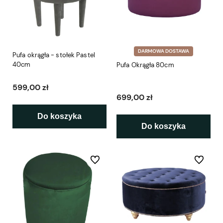
DARMOWA DOSTAWA
Pufa okrągła - stołek Pastel
40cm
Pufa Okrągła 80cm
599,00 zł
699,00 zł
Do koszyka
Do koszyka
Do ulubionych
Do ulubio