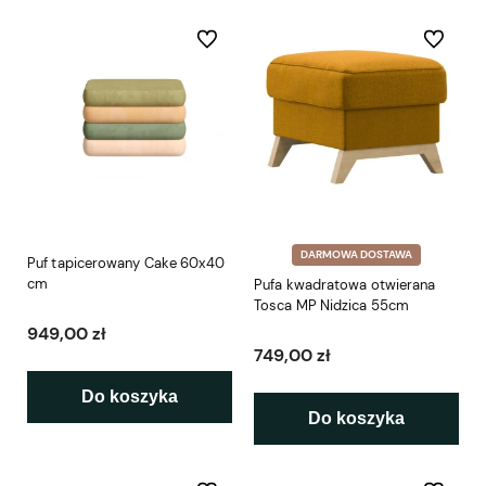
Do ulubionych
Do ulubio
DARMOWA DOSTAWA
Puf tapicerowany Cake 60x40
cm
Pufa kwadratowa otwierana
Tosca MP Nidzica 55cm
949,00 zł
749,00 zł
Do koszyka
Do koszyka