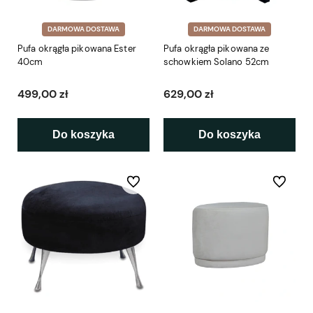
DARMOWA DOSTAWA
DARMOWA DOSTAWA
Pufa okrągła pikowana Ester
Pufa okrągła pikowana ze
40cm
schowkiem Solano 52cm
499,00 zł
629,00 zł
Do koszyka
Do koszyka
Do ulubionych
Do ulubio