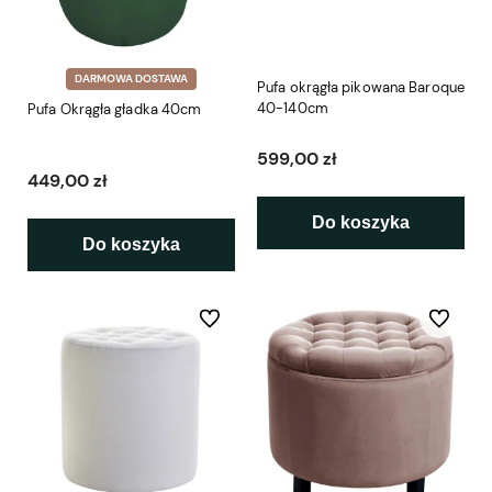
DARMOWA DOSTAWA
Pufa okrągła pikowana Baroque
40-140cm
Pufa Okrągła gładka 40cm
599,00 zł
449,00 zł
Do koszyka
Do koszyka
Do ulubionych
Do ulubio