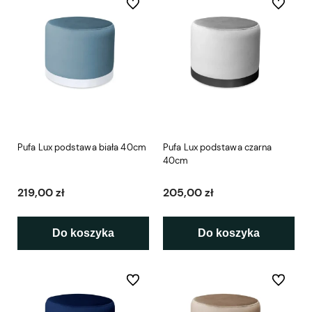
Do ulubionych
Do ulubio
Pufa Lux podstawa biała 40cm
Pufa Lux podstawa czarna
40cm
219,00 zł
205,00 zł
Do koszyka
Do koszyka
Do ulubionych
Do ulubio