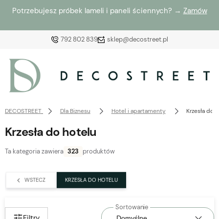
Potrzebujesz próbek lameli i paneli ściennych? →
Zamów
792 802 839
sklep@decostreet.pl
Zaloguj się
Załóż konto
DECOSTREET
Dla Biznesu
Hotel i apartamenty
Krzesła do 
Krzesła do hotelu
Ta kategoria zawiera
323
produktów
Wybierz coś dla siebie z naszej aktualnej oferty lub
zaloguj się, aby przywrócić dodane produkty do listy
WSTECZ
KRZESŁA DO HOTELU
z poprzedniej sesji.
Filtry