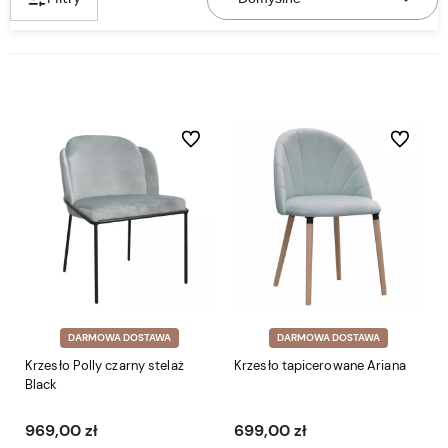
Do ulubionych
Do ulubio
DARMOWA DOSTAWA
DARMOWA DOSTAWA
Krzesło Polly czarny stelaż
Krzesło tapicerowane Ariana
Black
969,00 zł
699,00 zł