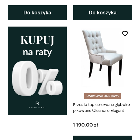
Do koszyka
Do koszyka
Do ulubio
DARMOWA DOSTAWA
Krzesło tapicerowane głęboko
pikowane Oleandro Elegant
1 190,00 zł