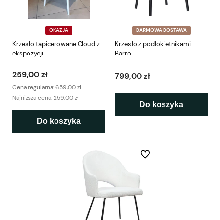
OKAZJA
DARMOWA DOSTAWA
Krzesło tapicerowane Cloud z
Krzesło z podłokietnikami
ekspozycji
Barro
259,00 zł
799,00 zł
Cena regularna:
659,00 zł
Najniższa cena:
259,00 zł
Do koszyka
Do koszyka
Do ulubionych