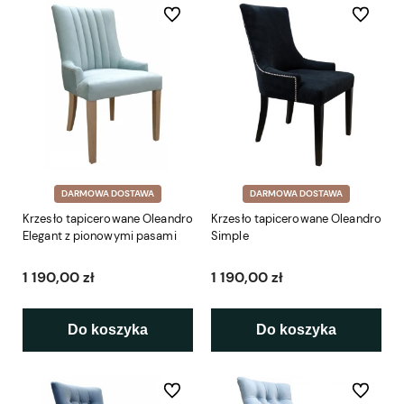
Do ulubionych
Do ulubio
DARMOWA DOSTAWA
DARMOWA DOSTAWA
Krzesło tapicerowane Oleandro
Krzesło tapicerowane Oleandro
Elegant z pionowymi pasami
Simple
1 190,00 zł
1 190,00 zł
Do koszyka
Do koszyka
Do ulubionych
Do ulubio