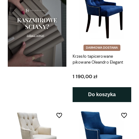
DARMOWA DOSTAWA
Krzesło tapicerowane
pikowane Oleandro Elegant
1 190,00 zł
Do koszyka
Do ulubionych
Do ulubio