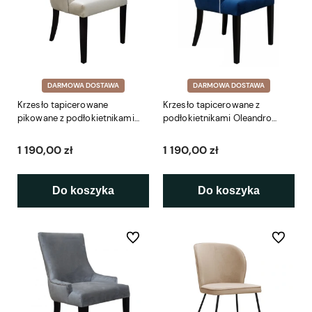
DARMOWA DOSTAWA
DARMOWA DOSTAWA
Krzesło tapicerowane
Krzesło tapicerowane z
pikowane z podłokietnikami
podłokietnikami Oleandro
Oleandro Elegant
Simple
1 190,00 zł
1 190,00 zł
Do koszyka
Do koszyka
Do ulubionych
Do ulubio