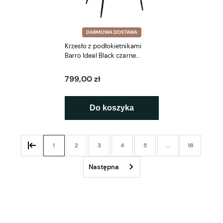
DARMOWA DOSTAWA
Krzesło z podłokietnikami
Barro Ideal Black czarne
metalowe nogi
799,00 zł
Do koszyka
1
2
3
4
5
...
18