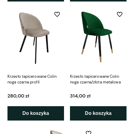
Do ulubionych
Do ulubio
Krzesło tapicerowane Colin
Krzesło tapicerowane Colin
noga czarna profil
noga czarna/złota metalowa
280,00 zł
314,00 zł
Do koszyka
Do koszyka
Do ulubionych