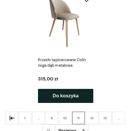
Krzesło tapicerowane Colin
noga dąb metalowa
315,00 zł
Do koszyka
1
...
9
10
11
12
13
...
17