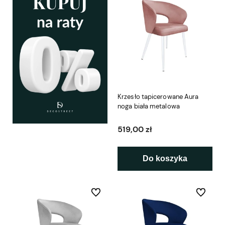
Krzesło tapicerowane Aura
noga biała metalowa
519,00 zł
Do koszyka
Do ulubionych
Do ulubio