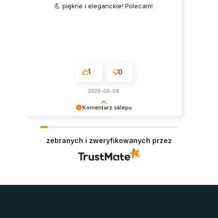
💪 piękne i eleganckie! Polecam!
1
0
2026-06-08
Komentarz sklepu
Super, dziękujemy za pozostawienie opinii.
Polecamy się w przyszłości :)
zebranych i zweryfikowanych przez