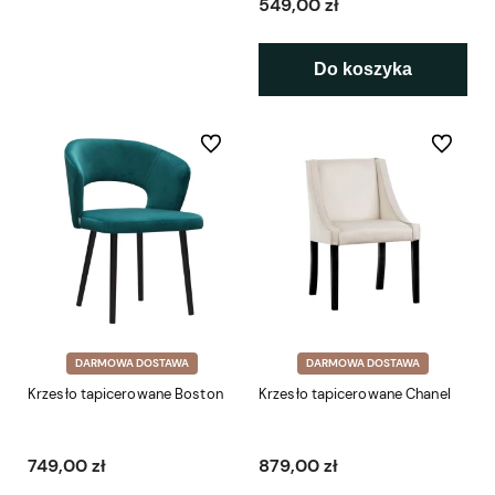
549,00 zł
Do koszyka
Do ulubionych
Do ulubio
DARMOWA DOSTAWA
DARMOWA DOSTAWA
Krzesło tapicerowane Boston
Krzesło tapicerowane Chanel
749,00 zł
879,00 zł