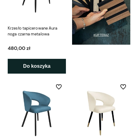
Krzesło tapicerowane Aura
noga czarna metalowa
480,00 zł
Do koszyka
Do ulubionych
Do ulubio