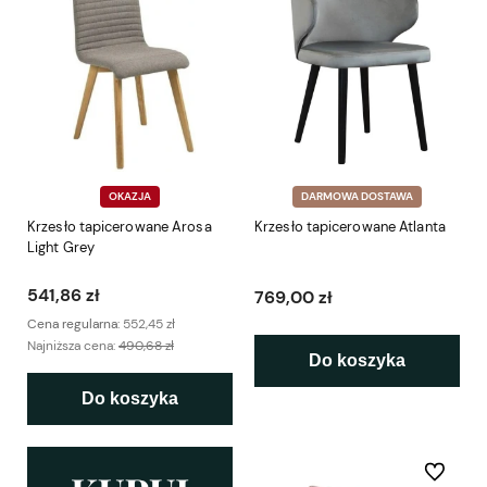
OKAZJA
DARMOWA DOSTAWA
Krzesło tapicerowane Arosa
Krzesło tapicerowane Atlanta
Light Grey
541,86 zł
769,00 zł
Cena regularna:
552,45 zł
Najniższa cena:
490,68 zł
Do koszyka
Do koszyka
Do ulubio