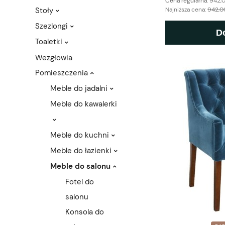
Cena regularna:
942,0
Stoły
Najniższa cena:
942,00
Szezlongi
D
Toaletki
Wezgłowia
Pomieszczenia
Meble do jadalni
Meble do kawalerki
Meble do kuchni
Meble do łazienki
Meble do salonu
Fotel do
salonu
Konsola do