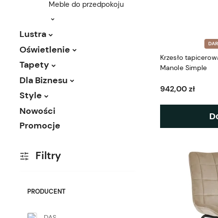
Meble do przedpokoju
Lustra
DA
Oświetlenie
Krzesło tapicerow
Tapety
Manole Simple
Dla Biznesu
942,00 zł
Style
Nowości
D
Promocje
Filtry
PRODUCENT
DAS