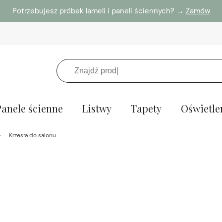
Potrzebujesz próbek lameli i paneli ściennych? →
Zamów
Panele ścienne
Listwy
Tapety
Oświetle
Krzesła do salonu