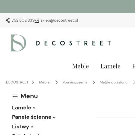
792 802 839
sklep@decostreet.pl
Meble
Lamele
DECOSTREET
Meble
Pomieszczenia
Meble do salonu
Menu
Lamele
Panele ścienne
Listwy