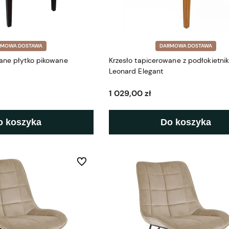
RMOWA DOSTAWA
DARMOWA DOSTAWA
ane płytko pikowane
Krzesło tapicerowane z podłokietni
Leonard Elegant
1 029,00 zł
o koszyka
Do koszyka
Do ulubionych