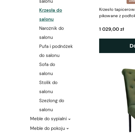
salonu
DA
Krzesło tapicerow
Krzesła do
pikowane z podłok
salonu
Narożnik do
1 029,00 zł
salonu
D
Pufa i podnóżek
do salonu
Sofa do
salonu
Stolik do
salonu
Szezlong do
salonu
Meble do sypialni
Meble do pokoju