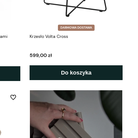
DARMOWA DOSTAWA
kami
Krzesło Volta Cross
599,00 zł
Do koszyka
Do ulubionych