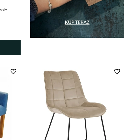
nole
Do ulubionych
Do ulubionych