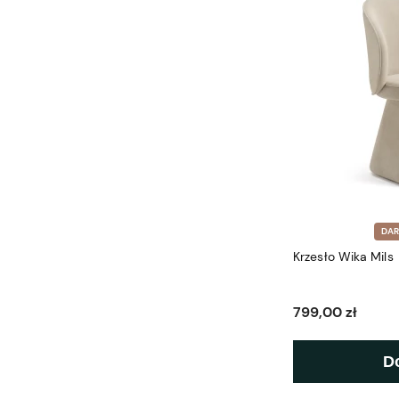
DA
Krzesło Wika Mils
799,00 zł
D