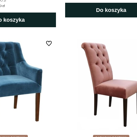
0 zł
 zł
Do koszyka
o koszyka
Do ulubionych