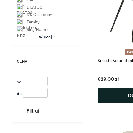
DKATOS
DS Collection
Fernity
King Home
więcej
DA
Krzesło Volta Idea
CENA
629,00 zł
od
do
D
Filtruj