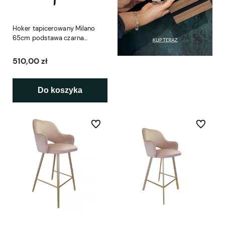
Hoker tapicerowany Milano
65cm podstawa czarna
metalowa profil
510,00 zł
Do koszyka
Do ulubionych
Do ulubio