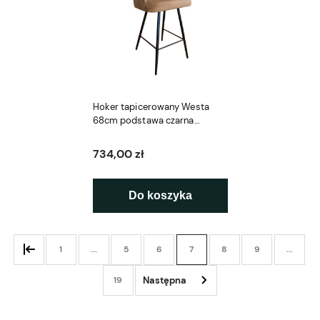
Hoker tapicerowany Westa
68cm podstawa czarna
metalowa
734,00 zł
Do koszyka
1
...
5
6
7
8
9
...
19