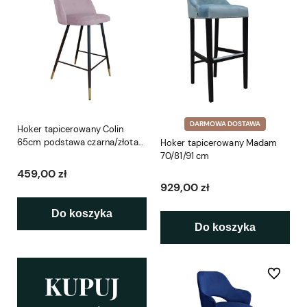
DARMOWA DOSTAWA
Hoker tapicerowany Colin
65cm podstawa czarna/złota
Hoker tapicerowany Madam
metalowa
70/81/91 cm
459,00 zł
929,00 zł
Do koszyka
Do koszyka
Do ulubio