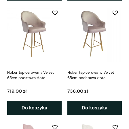
Do ulubionych
Do ulubio
Hoker tapicerowany Velvet
Hoker tapicerowany Velvet
65cm podstawa złota
65cm podstawa złota
metalowa
metalowa profil
719,00 zł
736,00 zł
Do koszyka
Do koszyka
Do ulubionych
Do ulubio