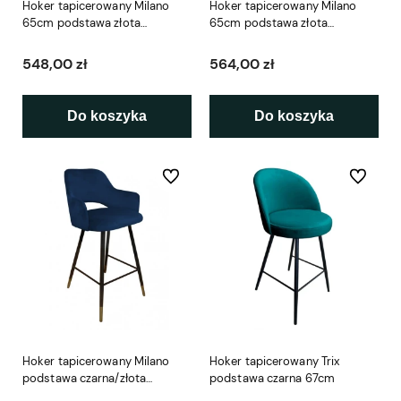
Hoker tapicerowany Milano
Hoker tapicerowany Milano
65cm podstawa złota
65cm podstawa złota
metalowa
metalowa profil
548,00 zł
564,00 zł
Do koszyka
Do koszyka
Do ulubionych
Do ulubio
Hoker tapicerowany Milano
Hoker tapicerowany Trix
podstawa czarna/złota
podstawa czarna 67cm
metalowa