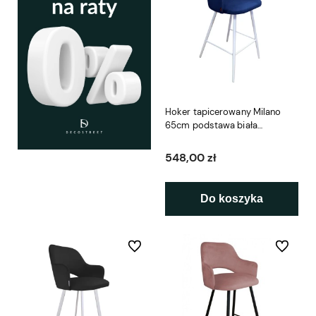
Hoker tapicerowany Milano
65cm podstawa biała
metalowa
548,00 zł
Do koszyka
Do ulubionych
Do ulubio