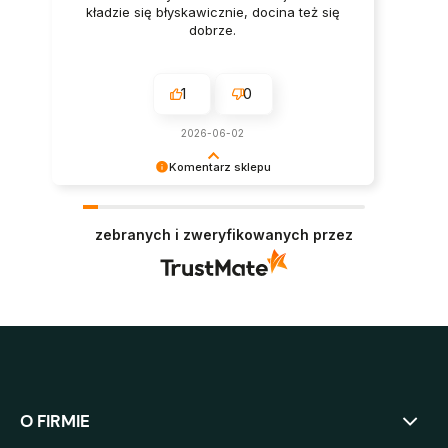
kładzie się błyskawicznie, docina też się
dobrze.
1
0
2026-06-02
Komentarz sklepu
Bardzo dziękujemy za zaufanie i pozytywną
opinię. Oby panele służyły jak najdłużej i
zebranych i zweryfikowanych przez
niezmiennie cieszyły oko. Pozdrawiamy :)
O FIRMIE