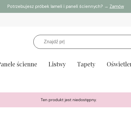
Potrzebujesz próbek lameli i paneli ściennych? →
Zamów
Panele ścienne
Listwy
Tapety
Oświetle
Ten produkt jest niedostępny.