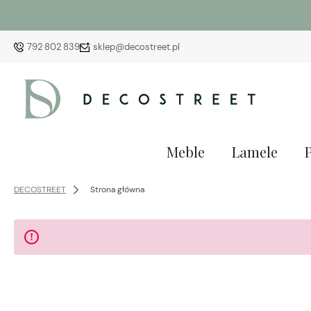
792 802 839
sklep@decostreet.pl
Meble
Lamele
DECOSTREET
Strona główna