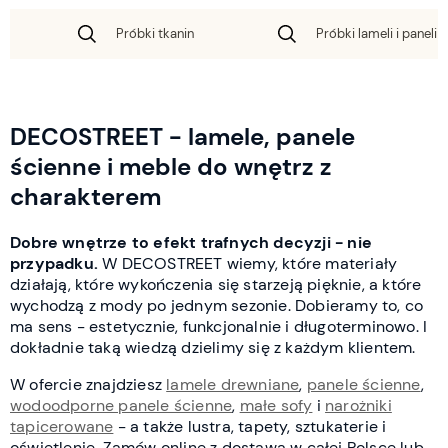
Próbki tkanin
Próbki lameli i paneli 
DECOSTREET - lamele, panele
ścienne i meble do wnętrz z
charakterem
Dobre wnętrze to efekt trafnych decyzji - nie
przypadku.
W DECOSTREET wiemy, które materiały
działają, które wykończenia się starzeją pięknie, a które
wychodzą z mody po jednym sezonie. Dobieramy to, co
ma sens - estetycznie, funkcjonalnie i długoterminowo. I
dokładnie taką wiedzą dzielimy się z każdym klientem.
W ofercie znajdziesz
lamele drewniane
,
panele ścienne
,
wodoodporne panele ścienne
,
małe sofy
i
narożniki
tapicerowane
- a także lustra, tapety, sztukaterie i
oświetlenie. Zamów online z dostawą w całej Polsce lub