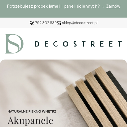
Potrzebujesz próbek lameli i paneli ściennych? →
Zamów
792 802 839
sklep@decostreet.pl
Zaloguj się
Załóż konto
Wybierz coś dla siebie z naszej aktualnej oferty lub
zaloguj się, aby przywrócić dodane produkty do listy
z poprzedniej sesji.