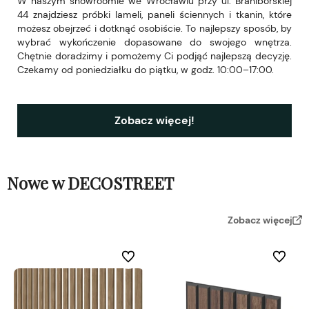
W naszym showroomie we Wrocławiu przy ul. Braniborskiej
44 znajdziesz próbki lameli, paneli ściennych i tkanin, które
możesz obejrzeć i dotknąć osobiście. To najlepszy sposób, by
wybrać wykończenie dopasowane do swojego wnętrza.
Chętnie doradzimy i pomożemy Ci podjąć najlepszą decyzję.
Czekamy od poniedziałku do piątku, w godz. 10:00–17:00.
Zobacz więcej!
Nowe w DECOSTREET
Zobacz więcej
Do ulubionych
Do ulubi