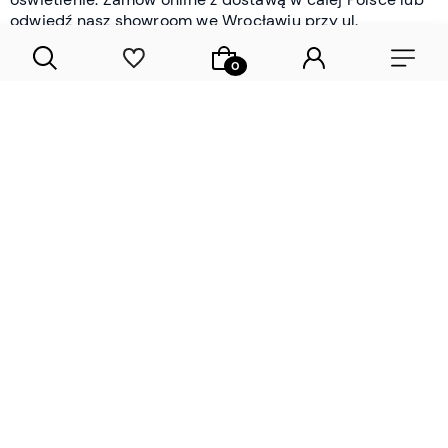
odwiedź nasz showroom we Wrocławiu przy ul.
Braniborskiej - i oceń jakość osobiście.
CZYTAJ WIĘCEJ
Lamele drewniane i panele ścienne
- wyposażenie wnętrz Wrocław |
DECOSTREET
Działamy od 2012 roku
Zamów próbkę
Sprawdzona jakość i obsługa
Sprawdź przed zakupe
Specjalizujemy się przede wszystkim w
lamelach
drewnianych
i
panelach ściennych
- produktach, które
w sposób przemyślany i trwały zmieniają charakter
każdego pomieszczenia. W ofercie znajdziesz klasyczne
lamele drewniane
w starannie dobranych kolorach i
wykończeniach oraz
wodoodporne lamele i panele
ścienne
- rozwiązanie sprawdzone w łazienkach i
kuchniach, gdzie estetyka musi iść w parze z
odpornością na wilgoć. Przed zakupem możesz zamówić
próbki materiałów, by ocenić fakturę i kolor w swoim