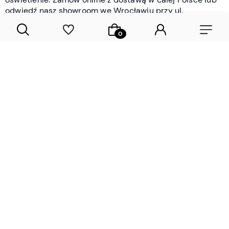
odwiedź nasz showroom we Wrocławiu przy ul.
Braniborskiej - i oceń jakość osobiście.
CZYTAJ WIĘCEJ
Lamele drewniane i panele ścienne
- wyposażenie wnętrz Wrocław |
DECOSTREET
Działamy od 2012 roku
Zamów próbkę
Sprawdzona jakość i obsługa
Sprawdź przed zakupe
Specjalizujemy się przede wszystkim w
lamelach
drewnianych
i
panelach ściennych
- produktach, które
w sposób przemyślany i trwały zmieniają charakter
każdego pomieszczenia. W ofercie znajdziesz klasyczne
lamele drewniane
w starannie dobranych kolorach i
wykończeniach oraz
wodoodporne lamele i panele
ścienne
- rozwiązanie sprawdzone w łazienkach i
kuchniach, gdzie estetyka musi iść w parze z
odpornością na wilgoć. Przed zakupem możesz zamówić
próbki materiałów, by ocenić fakturę i kolor w swoim