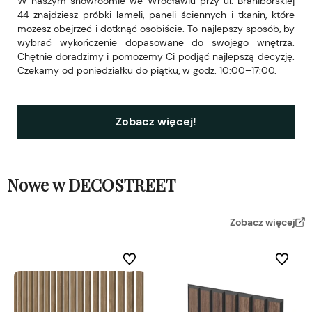
W naszym showroomie we Wrocławiu przy ul. Braniborskiej
44 znajdziesz próbki lameli, paneli ściennych i tkanin, które
możesz obejrzeć i dotknąć osobiście. To najlepszy sposób, by
wybrać wykończenie dopasowane do swojego wnętrza.
Chętnie doradzimy i pomożemy Ci podjąć najlepszą decyzję.
Czekamy od poniedziałku do piątku, w godz. 10:00–17:00.
Zobacz więcej!
Nowe w DECOSTREET
Zobacz więcej
Do ulubionych
Do ulubi