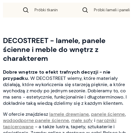
Próbki tkanin
Próbki lameli i paneli 
DECOSTREET - lamele, panele
ścienne i meble do wnętrz z
charakterem
Dobre wnętrze to efekt trafnych decyzji - nie
przypadku.
W DECOSTREET wiemy, które materiały
działają, które wykończenia się starzeją pięknie, a które
wychodzą z mody po jednym sezonie. Dobieramy to, co
ma sens - estetycznie, funkcjonalnie i długoterminowo. I
dokładnie taką wiedzą dzielimy się z każdym klientem.
W ofercie znajdziesz
lamele drewniane
,
panele ścienne
,
wodoodporne panele ścienne
,
małe sofy
i
narożniki
tapicerowane
- a także lustra, tapety, sztukaterie i
oświetlenie. Zamów online z dostawą w całej Polsce lub