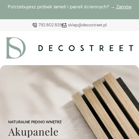
Potrzebujesz próbek lameli i paneli ściennych? →
Zamów
792 802 839
sklep@decostreet.pl
Zaloguj się
Załóż konto
Wybierz coś dla siebie z naszej aktualnej oferty lub
zaloguj się, aby przywrócić dodane produkty do listy
z poprzedniej sesji.