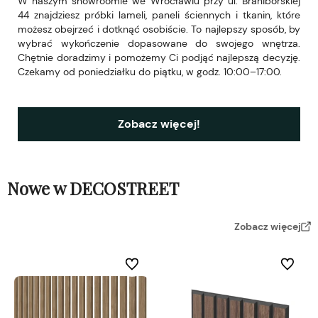
W naszym showroomie we Wrocławiu przy ul. Braniborskiej
44 znajdziesz próbki lameli, paneli ściennych i tkanin, które
możesz obejrzeć i dotknąć osobiście. To najlepszy sposób, by
wybrać wykończenie dopasowane do swojego wnętrza.
Chętnie doradzimy i pomożemy Ci podjąć najlepszą decyzję.
Czekamy od poniedziałku do piątku, w godz. 10:00–17:00.
Zobacz więcej!
Nowe w DECOSTREET
Zobacz więcej
Do ulubionych
Do ulubi