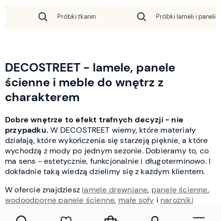
Próbki tkanin
Próbki lameli i paneli 
DECOSTREET - lamele, panele
ścienne i meble do wnętrz z
charakterem
Dobre wnętrze to efekt trafnych decyzji - nie
przypadku.
W DECOSTREET wiemy, które materiały
działają, które wykończenia się starzeją pięknie, a które
wychodzą z mody po jednym sezonie. Dobieramy to, co
ma sens - estetycznie, funkcjonalnie i długoterminowo. I
dokładnie taką wiedzą dzielimy się z każdym klientem.
W ofercie znajdziesz
lamele drewniane
,
panele ścienne
,
wodoodporne panele ścienne
,
małe sofy
i
narożniki
tapicerowane
- a także lustra, tapety, sztukaterie i
oświetlenie. Zamów online z dostawą w całej Polsce lub