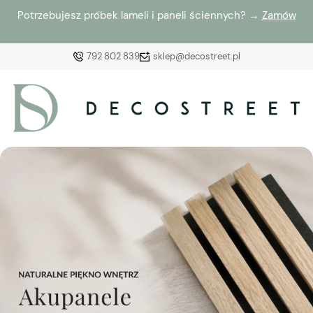
Potrzebujesz próbek lameli i paneli ściennych? →
Zamów
792 802 839
sklep@decostreet.pl
Zaloguj się
Załóż konto
Wybierz coś dla siebie z naszej aktualnej oferty lub
zaloguj się, aby przywrócić dodane produkty do listy
z poprzedniej sesji.