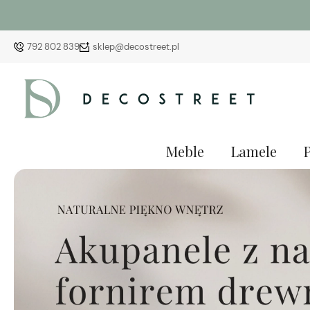
792 802 839
sklep@decostreet.pl
Meble
Lamele