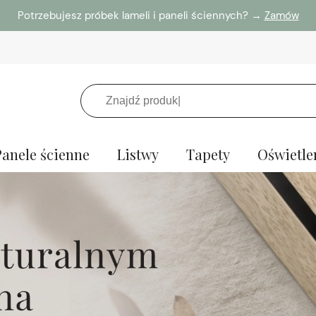
Potrzebujesz próbek lameli i paneli ściennych? →
Zamów
Panele ścienne
Listwy
Tapety
Oświetle