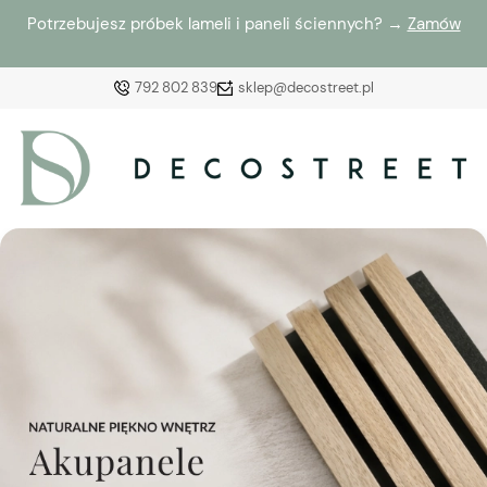
Potrzebujesz próbek lameli i paneli ściennych? →
Zamów
792 802 839
sklep@decostreet.pl
Zaloguj się
Załóż konto
Wybierz coś dla siebie z naszej aktualnej oferty lub
zaloguj się, aby przywrócić dodane produkty do listy
z poprzedniej sesji.