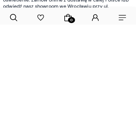
odwiedź nasz showroom we Wrocławiu przy ul.
Braniborskiej - i oceń jakość osobiście.
CZYTAJ WIĘCEJ
Lamele drewniane i panele ścienne
- wyposażenie wnętrz Wrocław |
DECOSTREET
Działamy od 2012 roku
Zamów próbkę
Sprawdzona jakość i obsługa
Sprawdź przed zakupe
Specjalizujemy się przede wszystkim w
lamelach
drewnianych
i
panelach ściennych
- produktach, które
w sposób przemyślany i trwały zmieniają charakter
każdego pomieszczenia. W ofercie znajdziesz klasyczne
lamele drewniane
w starannie dobranych kolorach i
wykończeniach oraz
wodoodporne lamele i panele
ścienne
- rozwiązanie sprawdzone w łazienkach i
kuchniach, gdzie estetyka musi iść w parze z
odpornością na wilgoć. Przed zakupem możesz zamówić
próbki materiałów, by ocenić fakturę i kolor w swoim