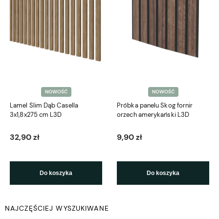
NOWOŚĆ
NOWOŚĆ
Lamel Slim Dąb Casella
Próbka panelu Skog fornir
3x1,8x275 cm L3D
orzech amerykański L3D
32,90 zł
9,90 zł
Do koszyka
Do koszyka
NAJCZĘŚCIEJ WYSZUKIWANE