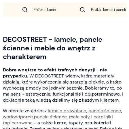
Próbki tkanin
Próbki lameli i paneli 
DECOSTREET - lamele, panele
ścienne i meble do wnętrz z
charakterem
Dobre wnętrze to efekt trafnych decyzji - nie
przypadku.
W DECOSTREET wiemy, które materiały
działają, które wykończenia się starzeją pięknie, a które
wychodzą z mody po jednym sezonie. Dobieramy to, co
ma sens - estetycznie, funkcjonalnie i długoterminowo. I
dokładnie taką wiedzą dzielimy się z każdym klientem.
W ofercie znajdziesz
lamele drewniane
,
panele ścienne
,
wodoodporne panele ścienne
,
małe sofy
i
narożniki
tapicerowane
- a także lustra, tapety, sztukaterie i
oświetlenie. Zamów online z dostawą w całej Polsce lub