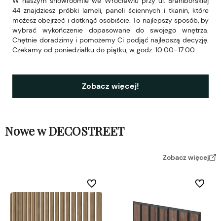
W naszym showroomie we Wrocławiu przy ul. Braniborskiej
44 znajdziesz próbki lameli, paneli ściennych i tkanin, które
możesz obejrzeć i dotknąć osobiście. To najlepszy sposób, by
wybrać wykończenie dopasowane do swojego wnętrza.
Chętnie doradzimy i pomożemy Ci podjąć najlepszą decyzję.
Czekamy od poniedziałku do piątku, w godz. 10:00–17:00.
Zobacz więcej!
Nowe w DECOSTREET
Zobacz więcej
Do ulubionych
Do ulubi