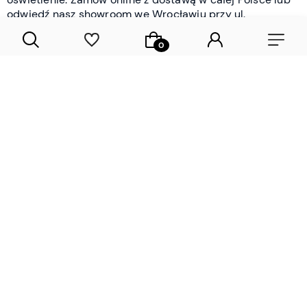
odwiedź nasz showroom we Wrocławiu przy ul.
Braniborskiej - i oceń jakość osobiście.
CZYTAJ WIĘCEJ
Lamele drewniane i panele ścienne
- wyposażenie wnętrz Wrocław |
DECOSTREET
Działamy od 2012 roku
Zamów próbkę
Sprawdzona jakość i obsługa
Sprawdź przed zakupe
Specjalizujemy się przede wszystkim w
lamelach
drewnianych
i
panelach ściennych
- produktach, które
w sposób przemyślany i trwały zmieniają charakter
każdego pomieszczenia. W ofercie znajdziesz klasyczne
lamele drewniane
w starannie dobranych kolorach i
wykończeniach oraz
wodoodporne lamele i panele
ścienne
- rozwiązanie sprawdzone w łazienkach i
kuchniach, gdzie estetyka musi iść w parze z
odpornością na wilgoć. Przed zakupem możesz zamówić
próbki materiałów, by ocenić fakturę i kolor w swoim