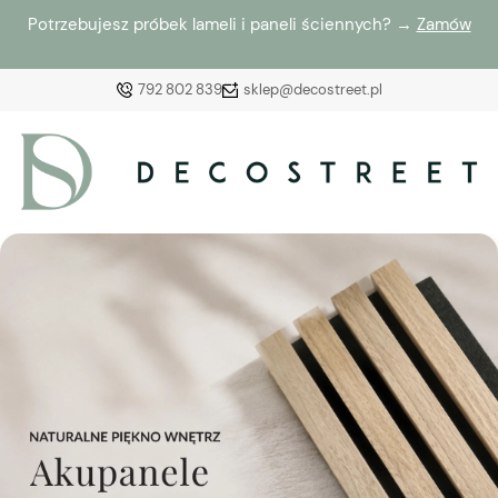
Potrzebujesz próbek lameli i paneli ściennych? →
Zamów
792 802 839
sklep@decostreet.pl
Zaloguj się
Załóż konto
Wybierz coś dla siebie z naszej aktualnej oferty lub
zaloguj się, aby przywrócić dodane produkty do listy
z poprzedniej sesji.