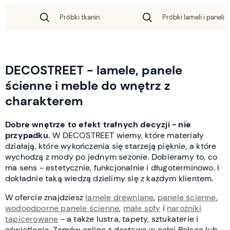
Próbki tkanin
Próbki lameli i paneli 
DECOSTREET - lamele, panele
ścienne i meble do wnętrz z
charakterem
Dobre wnętrze to efekt trafnych decyzji - nie
przypadku.
W DECOSTREET wiemy, które materiały
działają, które wykończenia się starzeją pięknie, a które
wychodzą z mody po jednym sezonie. Dobieramy to, co
ma sens - estetycznie, funkcjonalnie i długoterminowo. I
dokładnie taką wiedzą dzielimy się z każdym klientem.
W ofercie znajdziesz
lamele drewniane
,
panele ścienne
,
wodoodporne panele ścienne
,
małe sofy
i
narożniki
tapicerowane
- a także lustra, tapety, sztukaterie i
oświetlenie. Zamów online z dostawą w całej Polsce lub