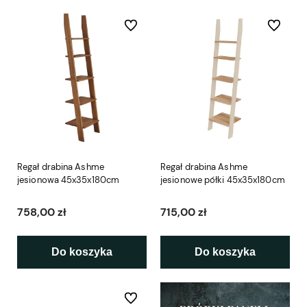
Do ulubionych
Do ulubio
Regał drabina Ashme
Regał drabina Ashme
jesionowa 45x35x180cm
jesionowe półki 45x35x180cm
758,00 zł
715,00 zł
Do koszyka
Do koszyka
Do ulubionych