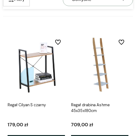
Do ulubionych
Do ulubio
Regał Cilyan S czarny
Regał drabina Ashme
45x35x180cm
179,00 zł
709,00 zł