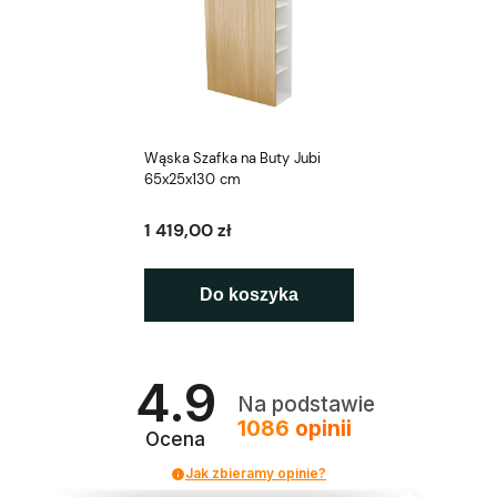
Wąska Szafka na Buty Jubi
65x25x130 cm
1 419,00 zł
Do koszyka
4.9
Na podstawie
1086
opinii
Ocena
Jak zbieramy opinie?