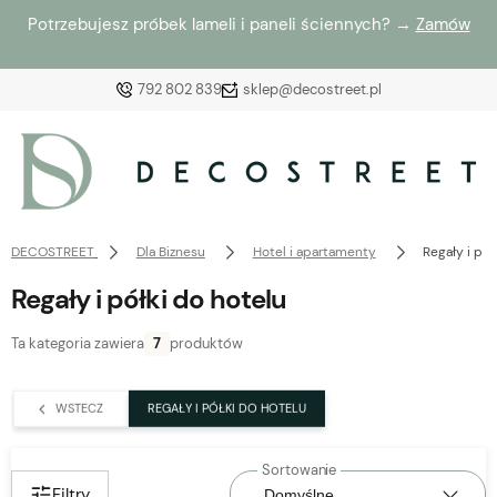
Potrzebujesz próbek lameli i paneli ściennych? →
Zamów
792 802 839
sklep@decostreet.pl
Zaloguj się
Załóż konto
DECOSTREET
Dla Biznesu
Hotel i apartamenty
Regały i pół
Regały i półki do hotelu
Ta kategoria zawiera
7
produktów
Wybierz coś dla siebie z naszej aktualnej oferty lub
zaloguj się, aby przywrócić dodane produkty do listy
WSTECZ
REGAŁY I PÓŁKI DO HOTELU
z poprzedniej sesji.
Filtry