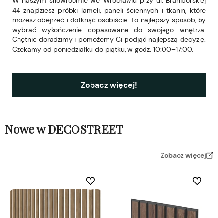
W naszym showroomie we Wrocławiu przy ul. Braniborskiej
44 znajdziesz próbki lameli, paneli ściennych i tkanin, które
możesz obejrzeć i dotknąć osobiście. To najlepszy sposób, by
wybrać wykończenie dopasowane do swojego wnętrza.
Chętnie doradzimy i pomożemy Ci podjąć najlepszą decyzję.
Czekamy od poniedziałku do piątku, w godz. 10:00–17:00.
Zobacz więcej!
Nowe w DECOSTREET
Zobacz więcej
Do ulubionych
Do ulubi