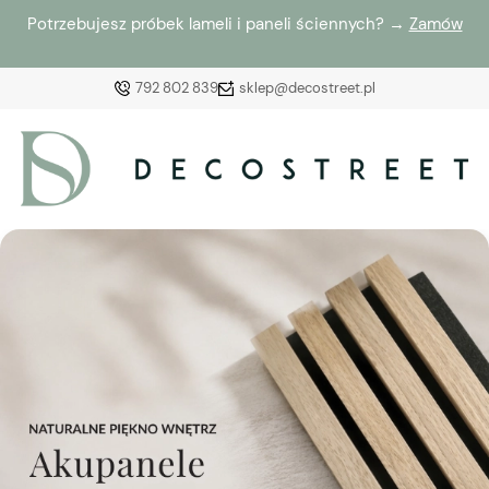
Potrzebujesz próbek lameli i paneli ściennych? →
Zamów
792 802 839
sklep@decostreet.pl
Zaloguj się
Załóż konto
Wybierz coś dla siebie z naszej aktualnej oferty lub
zaloguj się, aby przywrócić dodane produkty do listy
z poprzedniej sesji.