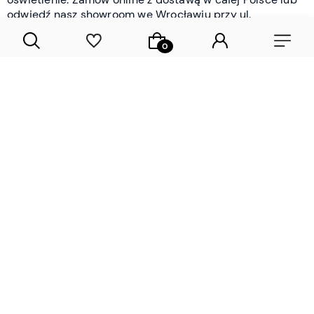
odwiedź nasz showroom we Wrocławiu przy ul.
Braniborskiej - i oceń jakość osobiście.
CZYTAJ WIĘCEJ
Lamele drewniane i panele ścienne
- wyposażenie wnętrz Wrocław |
DECOSTREET
Działamy od 2012 roku
Zamów próbkę
Sprawdzona jakość i obsługa
Sprawdź przed zakupe
Specjalizujemy się przede wszystkim w
lamelach
drewnianych
i
panelach ściennych
- produktach, które
w sposób przemyślany i trwały zmieniają charakter
każdego pomieszczenia. W ofercie znajdziesz klasyczne
lamele drewniane
w starannie dobranych kolorach i
wykończeniach oraz
wodoodporne lamele i panele
ścienne
- rozwiązanie sprawdzone w łazienkach i
kuchniach, gdzie estetyka musi iść w parze z
odpornością na wilgoć. Przed zakupem możesz zamówić
próbki materiałów, by ocenić fakturę i kolor w swoim