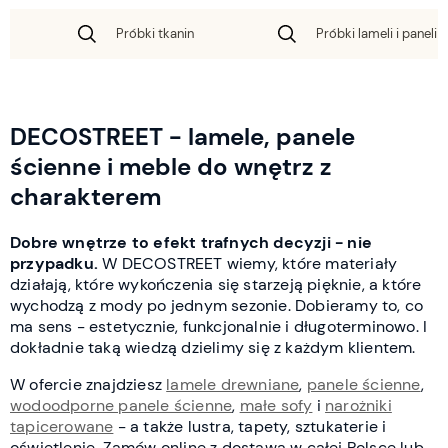
Próbki tkanin
Próbki lameli i paneli 
DECOSTREET - lamele, panele
ścienne i meble do wnętrz z
charakterem
Dobre wnętrze to efekt trafnych decyzji - nie
przypadku.
W DECOSTREET wiemy, które materiały
działają, które wykończenia się starzeją pięknie, a które
wychodzą z mody po jednym sezonie. Dobieramy to, co
ma sens - estetycznie, funkcjonalnie i długoterminowo. I
dokładnie taką wiedzą dzielimy się z każdym klientem.
W ofercie znajdziesz
lamele drewniane
,
panele ścienne
,
wodoodporne panele ścienne
,
małe sofy
i
narożniki
tapicerowane
- a także lustra, tapety, sztukaterie i
oświetlenie. Zamów online z dostawą w całej Polsce lub