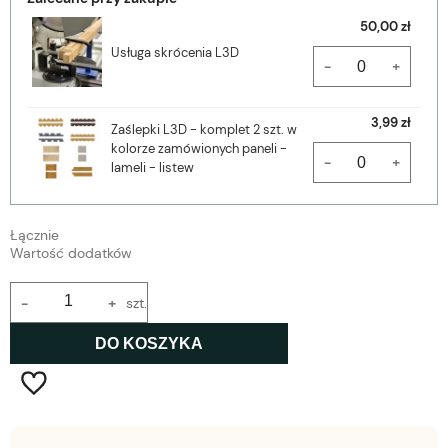
50,00 zł
Usługa skrócenia L3D
-
+
3,99 zł
Zaślepki L3D - komplet 2 szt. w
kolorze zamówionych paneli -
-
+
lameli - listew
Łącznie
Wartość dodatków
-
+
szt.
DO KOSZYKA