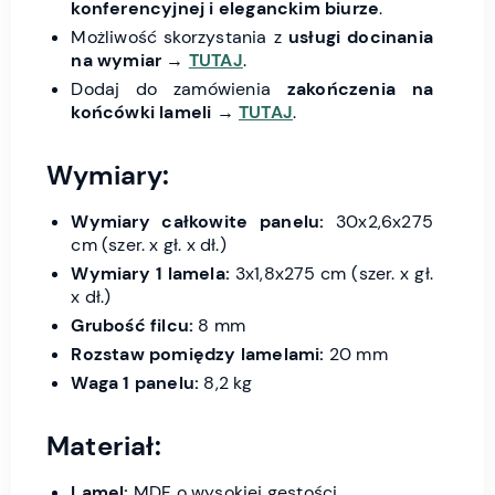
konferencyjnej i eleganckim biurze
.
Możliwość skorzystania z
usługi docinania
na wymiar
→
TUTAJ
.
Dodaj do zamówienia
zakończenia na
końcówki lameli
→
TUTAJ
.
Wymiary:
Wymiary całkowite panelu:
30x2,6x275
cm (szer. x gł. x dł.)
Wymiary 1 lamela:
3x1,8x275 cm (szer. x gł.
x dł.)
Grubość filcu:
8 mm
Rozstaw pomiędzy lamelami:
20 mm
Waga 1 panelu:
8,2 kg
Materiał:
Lamel:
MDF o wysokiej gęstości