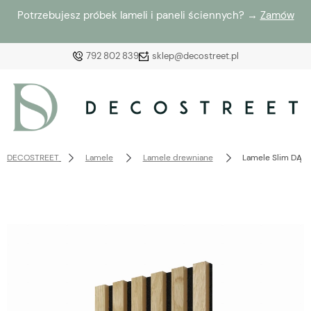
Potrzebujesz próbek lameli i paneli ściennych? →
Zamów
792 802 839
sklep@decostreet.pl
Zaloguj się
Załóż konto
DECOSTREET
Lamele
Lamele drewniane
Lamele Slim DĄB 
Wybierz coś dla siebie z naszej aktualnej oferty lub
zaloguj się, aby przywrócić dodane produkty do listy
z poprzedniej sesji.