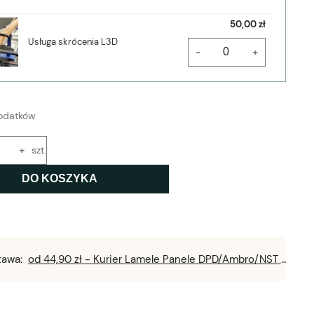
50,00 zł
Usługa skrócenia L3D
-
+
odatków
+
szt.
DO KOSZYKA
tawa:
od 44,90 zł
- Kurier Lamele Panele DPD/Ambro/NST