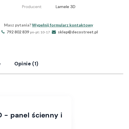
Producent:
Lamele 3D
Masz pytania?
Wypełnij formularz kontaktowy
792 802 839
sklep@decostreet.pl
pn-pt: 10-17
e
Opinie
(1)
 - panel ścienny i