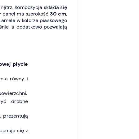
nętrz. Kompozycja składa się
ły panel ma szerokość
30 cm
,
 Lamele w kolorze piaskowego
eśnie, a dodatkowo pozwalają
owej płycie
nia równy i
owierzchni.
yć drobne
u prezentują
ponuje się z