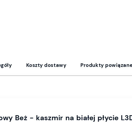
egóły
Koszty dostawy
Produkty powiązan
owy Beż - kaszmir na białej płycie L3D