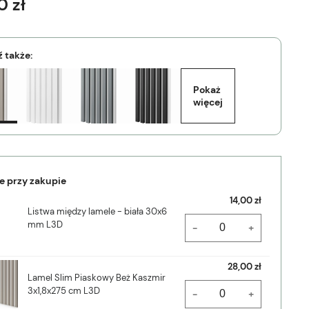
0 zł
 także:
Pokaż 
więcej
e przy zakupie
14,00 zł
Listwa między lamele - biała 30x6
mm L3D
-
+
28,00 zł
Lamel Slim Piaskowy Beż Kaszmir
3x1,8x275 cm L3D
-
+