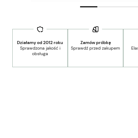
Działamy od 2012 roku
Zamów próbkę
Sprawdzona jakość i
Sprawdź przed zakupem
Ela
obsługa
44,90 zł
- Kurier Lamele Panele DPD/Ambro/NST