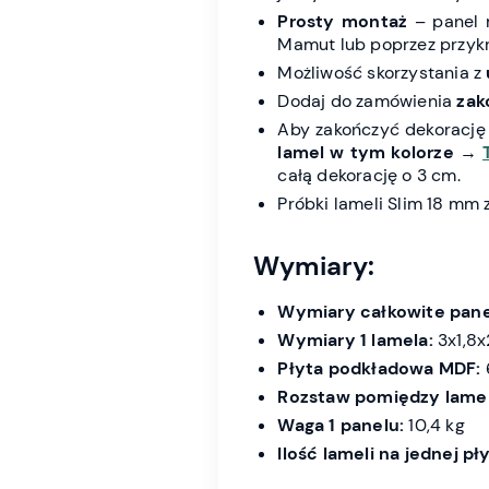
Prosty montaż
– panel 
Mamut lub poprzez przykr
Możliwość skorzystania z
Dodaj do zamówienia
zak
Aby zakończyć dekorację
lamel w tym kolorze
→
całą dekorację o 3 cm.
Próbki lameli Slim 18 mm
Wymiary:
Wymiary całkowite pane
Wymiary 1 lamela:
3x1,8x2
Płyta podkładowa MDF:
Rozstaw pomiędzy lame
Waga 1 panelu:
10,4 kg
Ilość lameli na jednej pły