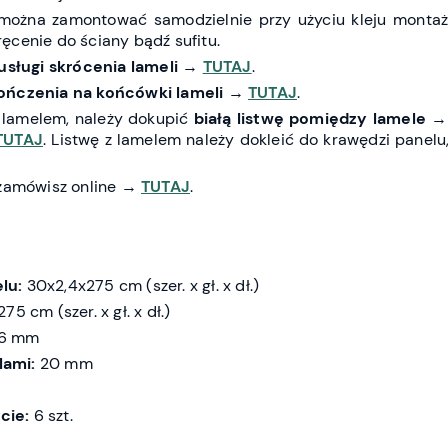
można zamontować samodzielnie przy użyciu kleju monta
ęcenie do ściany bądź sufitu.
usługi skrócenia lameli
→
TUTAJ
.
ończenia na końcówki lameli
→
TUTAJ
.
 lamelem, należy dokupić
białą listwę pomiędzy lamele
TUTAJ
. Listwę z lamelem należy dokleić do krawędzi panelu
 zamówisz online →
TUTAJ
.
lu:
30x2,4x275 cm (szer. x gł. x dł.)
75 cm (szer. x gł. x dł.)
6 mm
lami:
20 mm
cie:
6 szt.