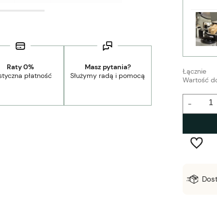
Raty 0%
Masz pytania?
Łącznie
styczna płatność
Służymy radą i pomocą
Wartość d
-
Wysyłka w:
2-5 dni robocze
Dos