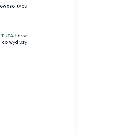
żowego typu
→
TUTAJ
oraz
, co wydłuży