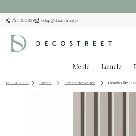
792 802 839
sklep@decostreet.pl
Meble
Lamele
DECOSTREET
Lamele
Lamele drewniane
Lamele Slim PIA