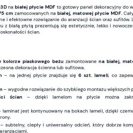
L3D
na
białej płycie MDF
to gotowy panel dekoracyjny do w
75 cm
zamocowanych na
białej, matowej płycie MDF
. Ca
e i efektowne rozwiązanie do aranżacji ścian oraz sufitów.
u z białą płytą prezentują się estetycznie, lekko i nowocz
oskonałości ścian.
w kolorze piaskowego beżu
zamontowane
na białej, mat
zesna dekoracja ścienna lub sufitowa.
m
– na jednej płycie znajduje się
6 szt. lameli
, co zapew
m
– wygodne rozwiązanie do szybkiego montażu większych p
ci ścian
– dzięki lamelom na płycie można zakr
 laminat jest kontynuowany na bokach lameli, dzięki czem
trony.
– subtelny, ciepły i uniwersalny odcień, który dobrze kom
 aranżacjami.