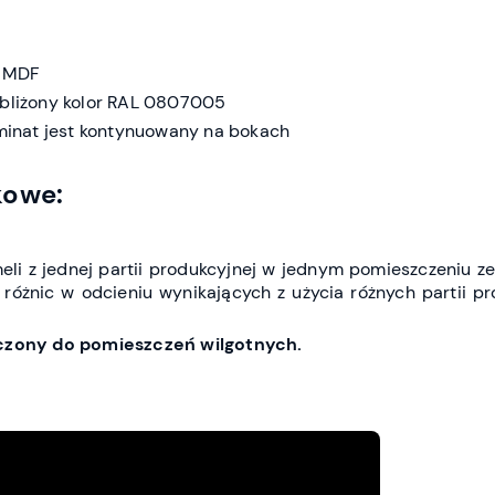
 MDF
zbliżony kolor RAL 0807005
inat jest kontynuowany na bokach
kowe:
li z jednej partii produkcyjnej w jednym pomieszczeniu z
 różnic w odcieniu wynikających z użycia różnych partii p
aczony do pomieszczeń wilgotnych.