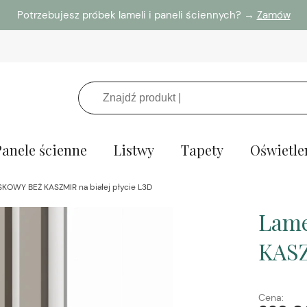
Potrzebujesz próbek lameli i paneli ściennych? →
Zamów
Panele ścienne
Listwy
Tapety
Oświetle
SKOWY BEŻ KASZMIR na białej płycie L3D
Lame
KASZ
Cena: