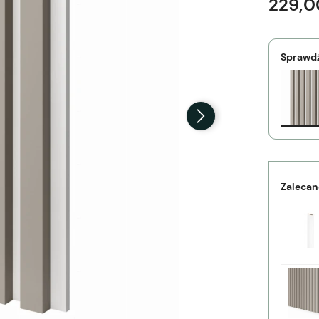
229,0
Sprawdź
Zalecan