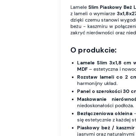
Lamele
Slim Piaskowy Beż 
z lameli o wymiarze
3x1,8x2
dzięki czemu stanowi wygodn
beżu - kaszmiru w połączeni
zakryć nierówności oraz nied
O produkcie:
Lamele Slim 3x1,8 cm 
MDF
– estetyczna i nowoc
Rozstaw lameli co 2 c
harmonijny układ.
Panel o szerokości 30 c
Maskowanie nierównoś
niedoskonałości podłoża.
Bezłączeniowa okleina
–
się estetycznie z każdej s
Piaskowy beż / kaszmir
jasnymi oraz naturalnymi