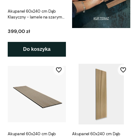
Akupanel 60x240 cm Dąb
Klasyczny - lamele na szarym
filcu Woodupp
399,00 zł
Do koszyka
Do ulubionych
Do ulubio
Akupanel 60x240 cm Dąb
Akupanel 60x240 cm Dąb