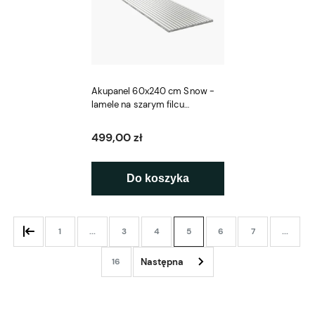
Akupanel 60x240 cm Snow -
lamele na szarym filcu
Woodupp
499,00 zł
Do koszyka
1
...
3
4
5
6
7
...
16