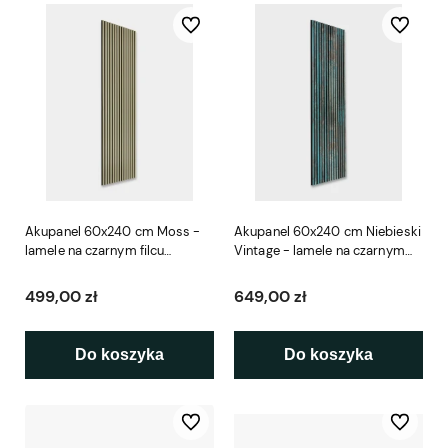
Do ulubionych
Do ulubio
Akupanel 60x240 cm Moss -
Akupanel 60x240 cm Niebieski
lamele na czarnym filcu
Vintage - lamele na czarnym
Woodupp
filcu Woodupp
499,00 zł
649,00 zł
Do koszyka
Do koszyka
Do ulubionych
Do ulubio