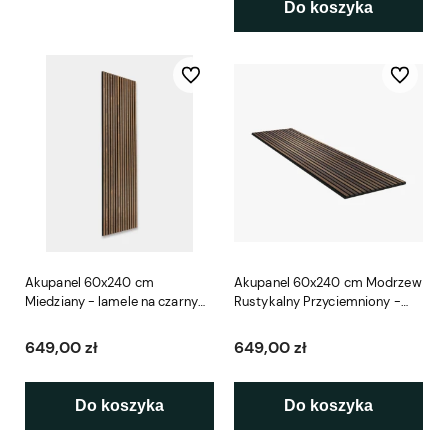
Do koszyka
Do ulubionych
Do ulubio
Akupanel 60x240 cm
Akupanel 60x240 cm Modrzew
Miedziany - lamele na czarnym
Rustykalny Przyciemniony -
filcu Woodupp
lamele na czarnym filcu
Woodupp
649,00 zł
649,00 zł
Do koszyka
Do koszyka