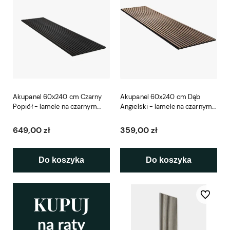
Akupanel 60x240 cm Czarny
Akupanel 60x240 cm Dąb
Popiół - lamele na czarnym
Angielski - lamele na czarnym
filcu Woodupp
filcu Woodupp
649,00 zł
359,00 zł
Do koszyka
Do koszyka
Do ulubio