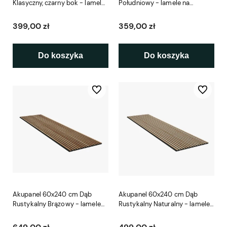
Klasyczny, czarny bok - lamele
Południowy - lamele na
na czarnym filcu Woodupp
czarnym filcu Woodupp
399,00 zł
359,00 zł
Do koszyka
Do koszyka
Do ulubionych
Do ulubio
Akupanel 60x240 cm Dąb
Akupanel 60x240 cm Dąb
Rustykalny Brązowy - lamele
Rustykalny Naturalny - lamele
na czarnym filcu Woodupp
na czarnym filcu Woodupp