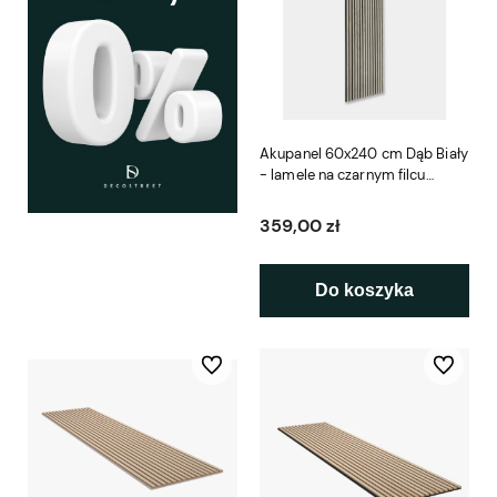
Akupanel 60x240 cm Dąb Biały
- lamele na czarnym filcu
Woodupp
359,00 zł
Do koszyka
Do ulubionych
Do ulubio