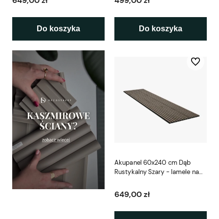
649,00 zł
499,00 zł
Do koszyka
Do koszyka
Do ulubio
Akupanel 60x240 cm Dąb
Rustykalny Szary - lamele na
czarnym filcu Woodupp
649,00 zł