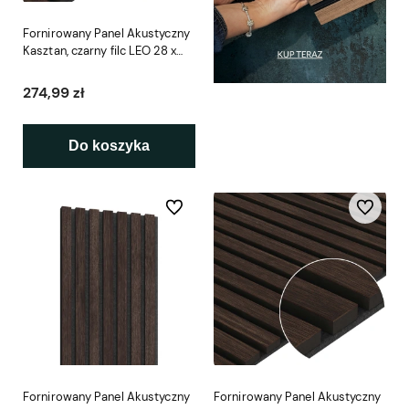
Fornirowany Panel Akustyczny
Kasztan, czarny filc LEO 28 x
240 cm
274,99 zł
Do koszyka
Do ulubionych
Do ulubio
Fornirowany Panel Akustyczny
Fornirowany Panel Akustyczny