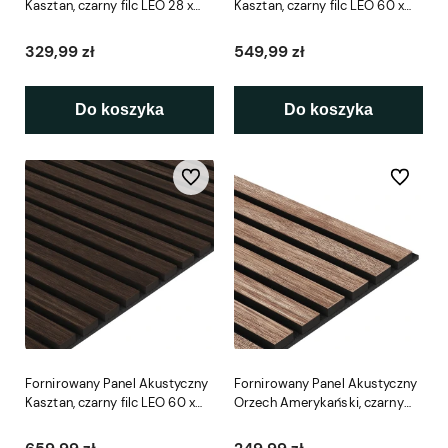
Kasztan, czarny filc LEO 28 x
Kasztan, czarny filc LEO 60 x
280 cm
240 cm
329,99 zł
549,99 zł
Do koszyka
Do koszyka
Do ulubionych
Do ulubio
Fornirowany Panel Akustyczny
Fornirowany Panel Akustyczny
Kasztan, czarny filc LEO 60 x
Orzech Amerykański, czarny
280 cm
filc LEO 28 x 240 cm