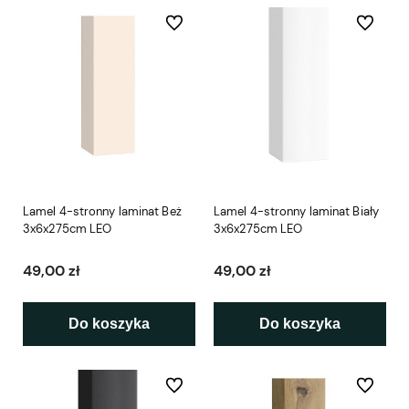
Do ulubionych
Do ulubio
Lamel 4-stronny laminat Beż
Lamel 4-stronny laminat Biały
3x6x275cm LEO
3x6x275cm LEO
49,00 zł
49,00 zł
Do koszyka
Do koszyka
Do ulubionych
Do ulubio