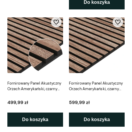
Do koszyka
Do ulubionych
Do ulubio
Fornirowany Panel Akustyczny
Fornirowany Panel Akustyczny
Orzech Amerykański, czarny
Orzech Amerykański, czarny
filc LEO 60 x 240 cm
filc LEO 60 x 280 cm
499,99 zł
599,99 zł
Do koszyka
Do koszyka