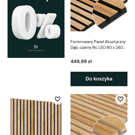
Fornirowany Panel Akustyczny
Dąb, czarny filc LEO 60 x 240
cm
449,99 zł
Do koszyka
Do ulubionych
Do ulubio