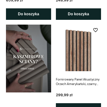
659,99 zł
249,99 zł
Do koszyka
Do koszyka
Do ulubio
Fornirowany Panel Akustyczny
Orzech Amerykański, czarny
filc LEO 28 x 280 cm
299,99 zł