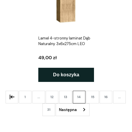
Lamel 4-stronny laminat Dąb
Naturalny 3x6x275cm LEO
49,00 zł
Do koszyka
1
...
12
13
14
15
16
...
31