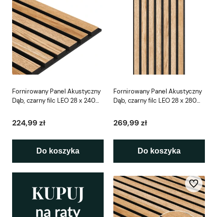
Fornirowany Panel Akustyczny
Fornirowany Panel Akustyczny
Dąb, czarny filc LEO 28 x 240
Dąb, czarny filc LEO 28 x 280
cm
cm
224,99 zł
269,99 zł
Do koszyka
Do koszyka
Do ulubio