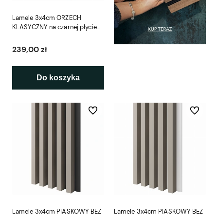
Lamele 3x4cm ORZECH
KLASYCZNY na czarnej płycie
L3D
239,00 zł
Do koszyka
Do ulubionych
Do ulubio
Lamele 3x4cm PIASKOWY BEŻ
Lamele 3x4cm PIASKOWY BEŻ