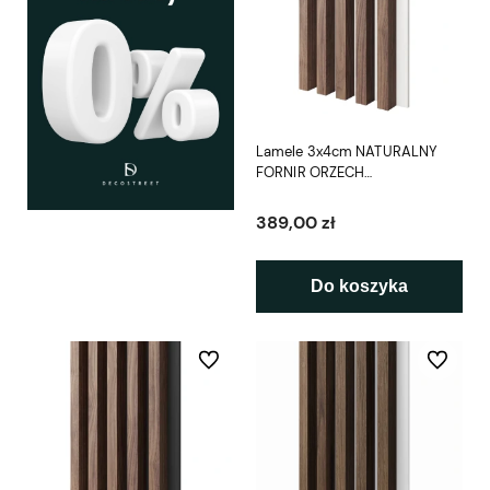
Lamele 3x4cm NATURALNY
FORNIR ORZECH
AMERYKAŃSKI na białej płycie
L3D
389,00 zł
Do koszyka
Do ulubionych
Do ulubio