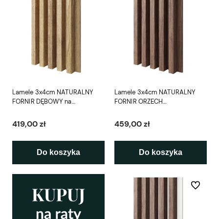
Lamele 3x4cm NATURALNY
Lamele 3x4cm NATURALNY
FORNIR DĘBOWY na
FORNIR ORZECH
fornirowanej płycie L3D
AMERYKAŃSKI na fornirowanej
płycie L3D
419,00 zł
459,00 zł
Do koszyka
Do koszyka
Do ulubio