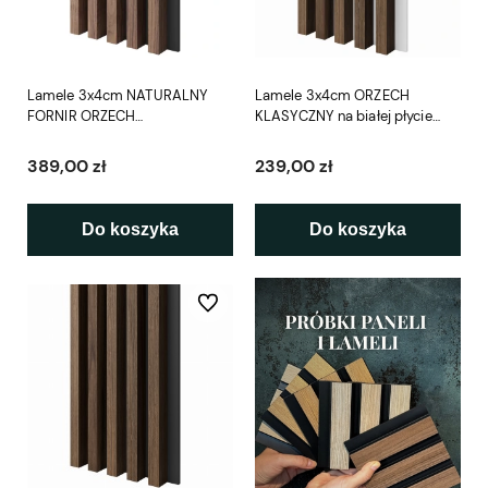
Lamele 3x4cm NATURALNY
Lamele 3x4cm ORZECH
FORNIR ORZECH
KLASYCZNY na białej płycie
AMERYKAŃSKI na czarnej
L3D
płycie L3D
389,00 zł
239,00 zł
Do koszyka
Do koszyka
Do ulubionych