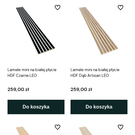
Do ulubionych
Do ulubio
Lamele mini na białej płycie
Lamele mini na białej płycie
HDF Czarne LEO
HDF Dąb Artisan LEO
259,00 zł
259,00 zł
Do koszyka
Do koszyka
Do ulubionych
Do ulubio