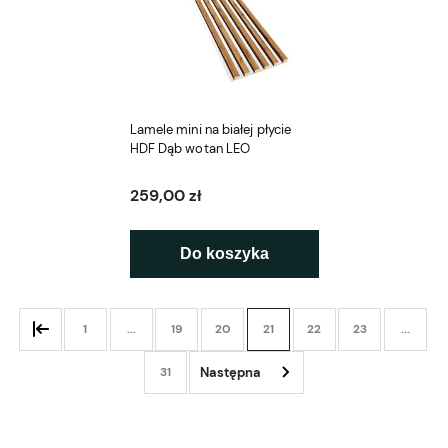
Lamele mini na białej płycie
HDF Dąb wotan LEO
259,00 zł
Do koszyka
1
...
19
20
21
22
23
...
31