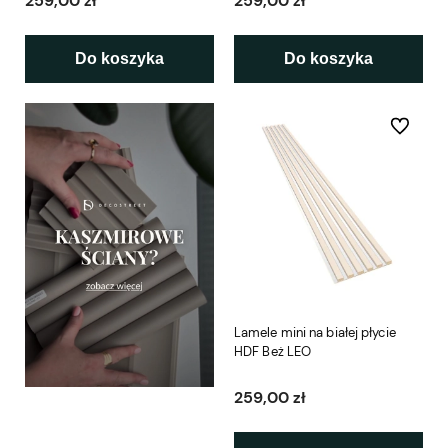
259,00 zł
259,00 zł
Do koszyka
Do koszyka
Do ulubio
Lamele mini na białej płycie
HDF Beż LEO
259,00 zł