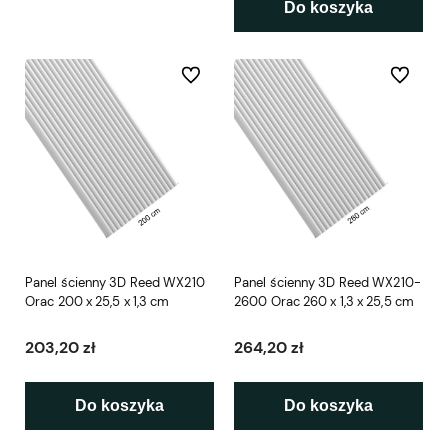
Do koszyka
Do ulubionych
Do ulubio
Panel ścienny 3D Reed WX210
Panel ścienny 3D Reed WX210-
Orac 200 x 25,5 x 1,3 cm
2600 Orac 260 x 1,3 x 25,5 cm
203,20 zł
264,20 zł
Do koszyka
Do koszyka