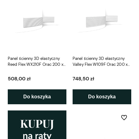
Panel ścienny 3D elastyczny
Panel ścienny 3D elastyczny
Reed Flex WX210F Orac 200 x
Valley Flex W109F Orac 200 x
25,5 x 1,3 cm
25 x 1,2 cm
508,00 zł
748,50 zł
Do koszyka
Do koszyka
Do ulubio