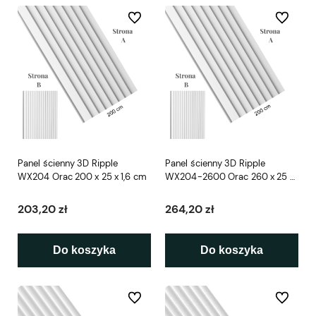
Do ulubionych
Do ulubio
Panel ścienny 3D Ripple
Panel ścienny 3D Ripple
WX204 Orac 200 x 25 x 1,6 cm
WX204-2600 Orac 260 x 25 x
1,6 cm
203,20 zł
264,20 zł
Do koszyka
Do koszyka
Do ulubionych
Do ulubio