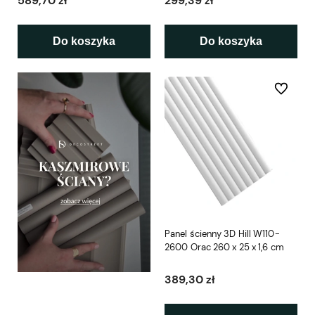
589,70 zł
299,39 zł
Do koszyka
Do koszyka
Do ulubio
Panel ścienny 3D Hill W110-
2600 Orac 260 x 25 x 1,6 cm
389,30 zł