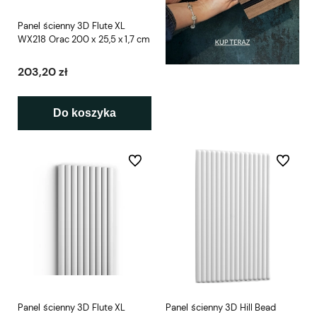
Panel ścienny 3D Flute XL
WX218 Orac 200 x 25,5 x 1,7 cm
203,20 zł
Do koszyka
Do ulubionych
Do ulubio
Panel ścienny 3D Flute XL
Panel ścienny 3D Hill Bead