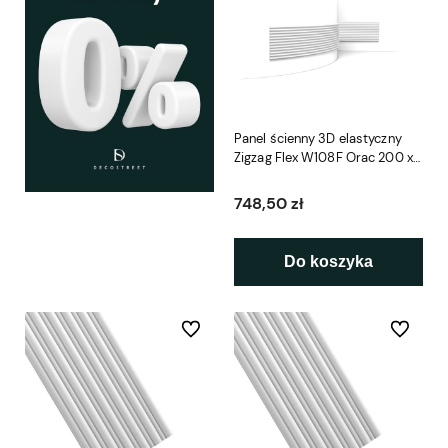
Panel ścienny 3D elastyczny
Zigzag Flex W108F Orac 200 x
25 x 1,8 cm
748,50 zł
Do koszyka
Do ulubionych
Do ulubio