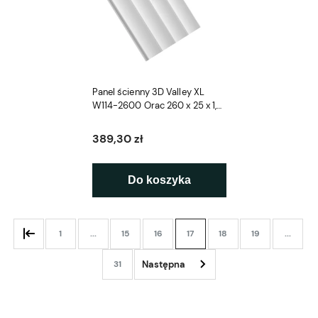
Panel ścienny 3D Valley XL
W114-2600 Orac 260 x 25 x 1,5
cm
389,30 zł
Do koszyka
1
...
15
16
17
18
19
...
31