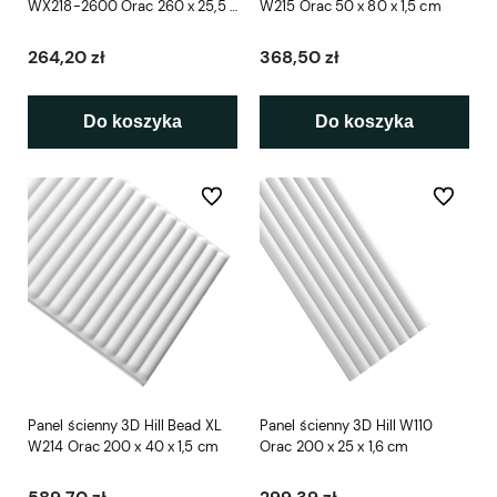
WX218-2600 Orac 260 x 25,5 x
W215 Orac 50 x 80 x 1,5 cm
1,7 cm
264,20 zł
368,50 zł
Do koszyka
Do koszyka
Do ulubionych
Do ulubio
Panel ścienny 3D Hill Bead XL
Panel ścienny 3D Hill W110
W214 Orac 200 x 40 x 1,5 cm
Orac 200 x 25 x 1,6 cm