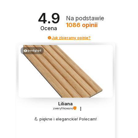
4.9
Na podstawie
1086
opinii
Ocena
Jak zbieramy opinie?
podgląd
Liliana
zweryfikowano
💪 piękne i eleganckie! Polecam!