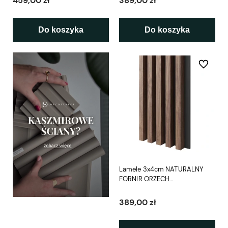
459,00 zł
389,00 zł
Do koszyka
Do koszyka
Do ulubio
Lamele 3x4cm NATURALNY
FORNIR ORZECH
AMERYKAŃSKI na czarnej
płycie L3D
389,00 zł