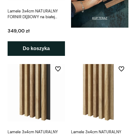
Lamele 3x4cm NATURALNY
FORNIR DĘBOWY na białej
płycie L3D
349,00 zł
Do koszyka
Do ulubionych
Do ulubio
Lamele 3x4cm NATURALNY
Lamele 3x4cm NATURALNY