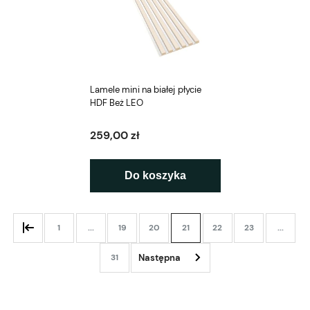
Lamele mini na białej płycie
HDF Beż LEO
259,00 zł
Do koszyka
1
...
19
20
21
22
23
...
31