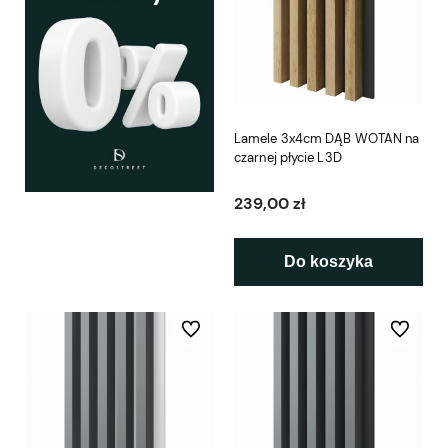
Lamele 3x4cm DĄB WOTAN na
czarnej płycie L3D
239,00 zł
Do koszyka
Do ulubionych
Do ulubio