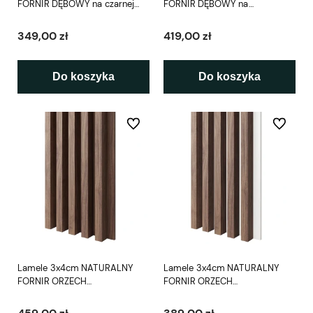
FORNIR DĘBOWY na czarnej
FORNIR DĘBOWY na
płycie L3D
fornirowanej płycie L3D
349,00 zł
419,00 zł
Do koszyka
Do koszyka
Do ulubionych
Do ulubio
Lamele 3x4cm NATURALNY
Lamele 3x4cm NATURALNY
FORNIR ORZECH
FORNIR ORZECH
AMERYKAŃSKI na fornirowanej
AMERYKAŃSKI na białej płycie
płycie L3D
L3D