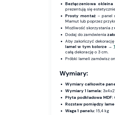
Bezłączeniowa okleina
prezentują się estetycznie
Prosty montaż
– panel 
Mamut lub poprzez przykr
Możliwość skorzystania z
Dodaj do zamówienia
zak
Aby zakończyć dekorację
lamel w tym kolorze
→
całą dekorację o 3 cm.
Próbki lameli zamówisz o
Wymiary:
Wymiary całkowite pane
Wymiary 1 lamela:
3x4x275
Płyta podkładowa MDF:
Rozstaw pomiędzy lame
Waga 1 panelu:
15,4 kg