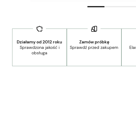
Działamy od 2012 roku
Zamów próbkę
Sprawdzona jakość i
Sprawdź przed zakupem
Ela
obsługa
44,90 zł
- Kurier Lamele Panele DPD/Ambro/NST