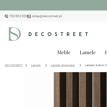
792 802 839
sklep@decostreet.pl
Meble
Lamele
DECOSTREET
Lamele
Lamele drewniane
Lamele 3x4cm O