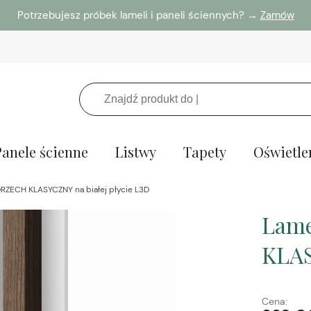
Potrzebujesz próbek lameli i paneli ściennych? →
Zamów
Panele ścienne
Listwy
Tapety
Oświetle
RZECH KLASYCZNY na białej płycie L3D
Lam
KLAS
Cena: