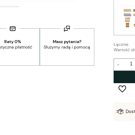
Raty 0%
Masz pytania?
Łącznie
styczna płatność
Służymy radą i pomocą
Wartość d
-
Wysyłka w:
2-5 dni robocze
Dos