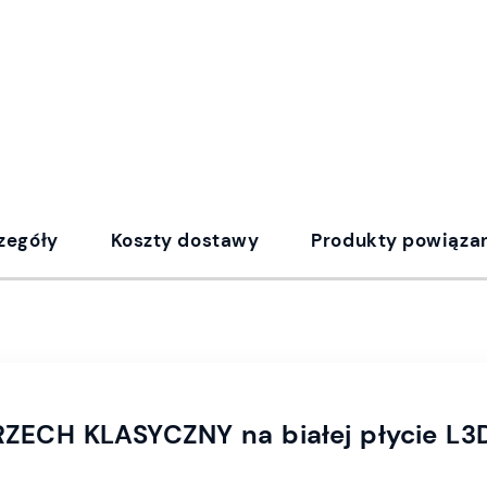
zegóły
Koszty dostawy
Produkty powiąza
ZECH KLASYCZNY na białej płycie L3D 