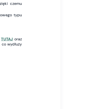
zięki czemu
żowego typu
→
TUTAJ
oraz
, co wydłuży