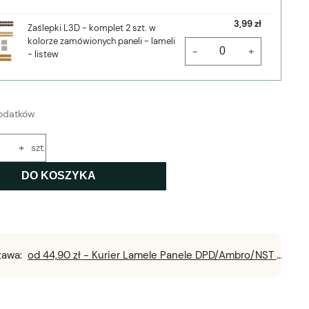
3,99 zł
Zaślepki L3D - komplet 2 szt. w
kolorze zamówionych paneli - lameli
-
+
- listew
odatków
+
szt.
DO KOSZYKA
tawa:
od 44,90 zł
- Kurier Lamele Panele DPD/Ambro/NST