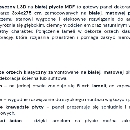
syczny L3D
na
białej płycie MDF
to gotowy panel dekora
iarze
3x4x275 cm
, zamocowanych na
białej, matowej 
 czemu stanowi wygodne i efektowne rozwiązanie do ara
różnia się głębokim, ciemnym odcieniem oraz naturalnym 
etny charakter. Połączenie lameli w dekorze orzech kla
orację, która rozjaśnia przestrzeń i pomaga zakryć nieró
ze orzech klasyczny
zamontowane
na białej, matowej p
dekoracja ścienna lub sufitowa.
m
– na jednej płycie znajduje się
5 szt. lameli
, co zapew
m
– wygodne rozwiązanie do szybkiego montażu większych p
e krawędzie płyty
– panel prezentuje się schludnie i
cowych.
ci ścian
– dzięki lamelom na płycie można zakr