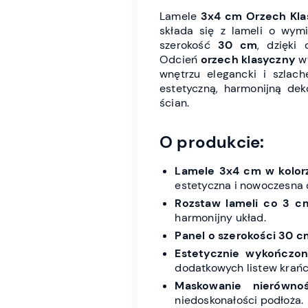
Lamele
3x4 cm Orzech Kla
składa się z lameli o wym
szerokość
30 cm
, dzięki
Odcień
orzech klasyczny
wy
wnętrzu elegancki i szlach
estetyczną, harmonijną dek
ścian.
O produkcie:
Lamele 3x4 cm w kolor
estetyczna i nowoczesna 
Rozstaw lameli co 3 c
harmonijny układ.
Panel o szerokości 30 c
Estetycznie wykończon
dodatkowych listew krań
Maskowanie nierównoś
niedoskonałości podłoża.