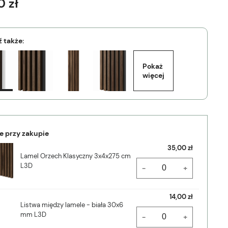
0 zł
 także:
Pokaż 
więcej
e przy zakupie
35,00 zł
Lamel Orzech Klasyczny 3x4x275 cm
L3D
-
+
14,00 zł
Listwa między lamele - biała 30x6
mm L3D
-
+