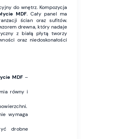
cyjny do wnętrz. Kompozycja
płycie MDF
. Cały panel ma
nżacji ścian oraz sufitów.
wzorem drewna, który nadaje
syczny z białą płytą tworzy
wności oraz niedoskonałości
łycie MDF
–
nia równy i
owierzchni.
 nie wymaga
yć drobne