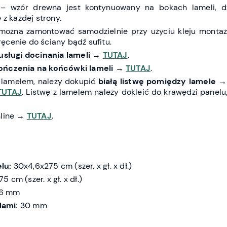
– wzór drewna jest kontynuowany na bokach lameli, d
 z każdej strony.
można zamontować samodzielnie przy użyciu kleju monta
ęcenie do ściany bądź sufitu.
usługi docinania lameli
→
TUTAJ
.
ończenia na końcówki lameli
→
TUTAJ
.
 lamelem, należy dokupić
białą listwę pomiędzy lamele
TUTAJ
. Listwę z lamelem należy dokleić do krawędzi panelu
nline →
TUTAJ
.
lu:
30x4,6x275 cm (szer. x gł. x dł.)
 cm (szer. x gł. x dł.)
6 mm
lami:
30 mm