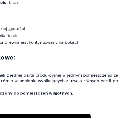
cie:
5 szt.
iej gęstości
ia finish
ór drewna jest kontynuowany na bokach
kowe:
li z jednej partii produkcyjnej w jednym pomieszczeniu z
 różnic w odcieniu wynikających z użycia różnych partii p
naczony do pomieszczeń wilgotnych.