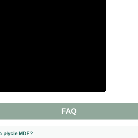
FAQ
a płycie MDF?