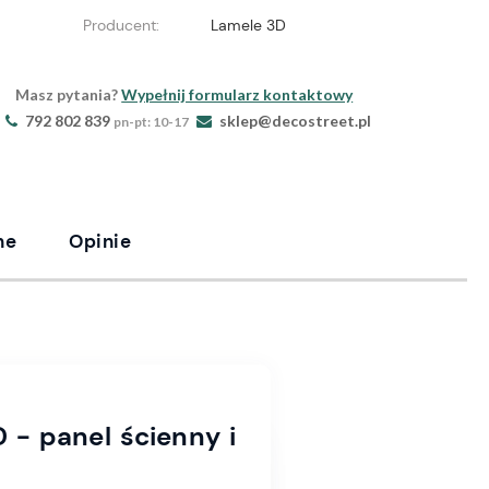
Producent:
Lamele 3D
Masz pytania?
Wypełnij formularz kontaktowy
792 802 839
sklep@decostreet.pl
pn-pt: 10-17
ne
Opinie
- panel ścienny i