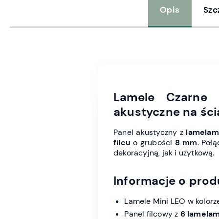
Opis
Szc
Lamele Czarne
akustyczne na ścia
Panel akustyczny z
lamelam
filcu
o grubości
8 mm
. Poł
dekoracyjną, jak i użytkową.
Informacje o prod
Lamele Mini LEO w kolor
Panel filcowy z
6 lamelam