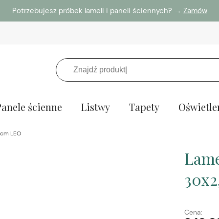
Potrzebujesz próbek lameli i paneli ściennych? →
Zamów
Panele ścienne
Listwy
Tapety
Oświetle
5 cm LEO
Lame
30x2
Cena: