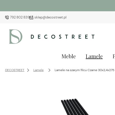
792 802 839
sklep@decostreet.pl
Meble
Lamele
DECOSTREET
Lamele
Lamele na szarym filcu Czarne 30x2,4x27