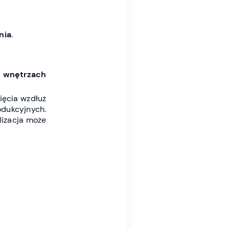
nia
.
 i wnętrzach
ięcia wzdłuż
odukcyjnych.
alizacja może