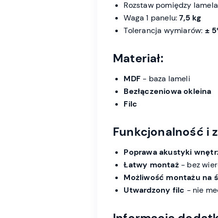
Rozstaw pomiędzy lamel
Waga 1 panelu:
7,5 kg
Tolerancja wymiarów:
± 
Materiał:
MDF
- baza lameli
Bezłączeniowa okleina
Filc
Funkcjonalność i z
Poprawa akustyki wnętr
Łatwy montaż
- bez wier
Możliwość montażu na śc
Utwardzony filc
- nie mec
Informacje dodat