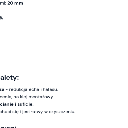
ami:
20 mm
5%
alety:
za
- redukcja echa i hałasu.
cenia, na klej montażowy.
ianie i suficie
.
haci się i jest łatwy w czyszczeniu.
kowe: