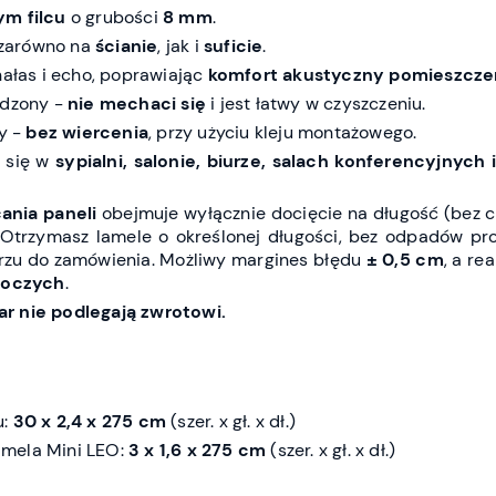
ym filcu
o grubości
8 mm
.
zarówno na
ścianie
, jak i
suficie
.
hałas i echo, poprawiając
komfort akustyczny pomieszcze
rdzony -
nie mechaci się
i jest łatwy w czyszczeniu.
ty -
bez wiercenia
, przy użyciu kleju montażowego.
ą się w
sypialni, salonie, biurze, salach konferencyjnych
ania paneli
obejmuje wyłącznie docięcie na długość (bez c
 Otrzymasz lamele o określonej długości, bez odpadów pr
zu do zamówienia. Możliwy margines błędu
± 0,5 cm
, a re
boczych
.
r nie podlegają zwrotowi.
u:
30 x 2,4 x 275 cm
(szer. x gł. x dł.)
mela Mini LEO:
3 x 1,6 x 275 cm
(szer. x gł. x dł.)