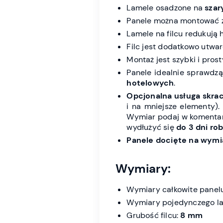
Lamele osadzone na
szar
Panele można montować 
Lamele na filcu redukują 
Filc jest dodatkowo utwa
Montaż jest szybki i pros
Panele idealnie sprawdz
hotelowych
.
Opcjonalna usługa skrac
i na mniejsze elementy).
Wymiar podaj w komentar
wydłużyć się
do 3 dni ro
Panele docięte na wymia
Wymiary:
Wymiary całkowite panel
Wymiary pojedynczego la
Grubość filcu:
8 mm