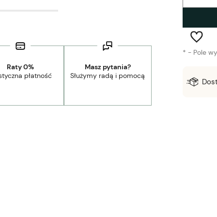
*
- Pole w
Raty 0%
Masz pytania?
styczna płatność
Służymy radą i pomocą
Wysyłka w:
1-3 dni robocze
Dos