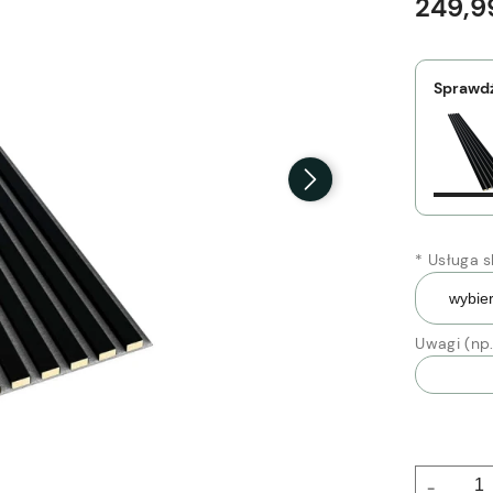
249,99
Sprawdź
*
Usługa sk
Uwagi (np.
-