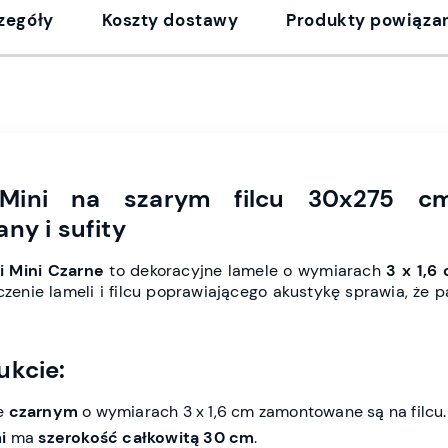
zegóły
Koszty dostawy
Produkty powiąza
 Mini na szarym filcu 30x275 c
ny i sufity
i Mini Czarne
to dekoracyjne lamele o wymiarach
3 x 1,6
ączenie lameli i filcu poprawiającego akustykę sprawia, że 
ukcie:
ze
czarnym
o wymiarach 3 x 1,6 cm zamontowane są na filcu.
i
ma
szerokość całkowitą 30 cm
.