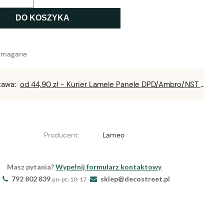
DO KOSZYKA
ymagane
tawa:
od 44,90 zł
- Kurier Lamele Panele DPD/Ambro/NST
Producent:
Lameo
Masz pytania?
Wypełnij formularz kontaktowy
792 802 839
sklep@decostreet.pl
pn-pt: 10-17