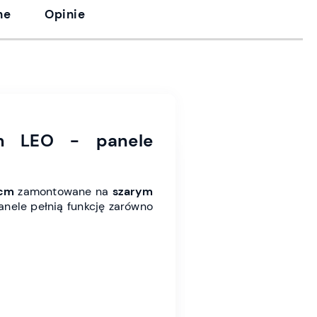
ne
Opinie
m LEO - panele
 cm
zamontowane na
szarym
panele pełnią funkcję zarówno