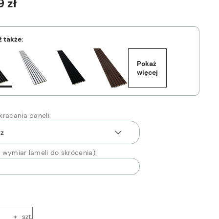
 zł
 także:
Pokaż 
więcej
racania paneli:
 wymiar lameli do skrócenia):
+
szt.