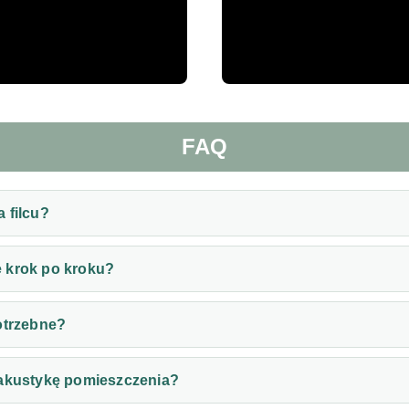
FAQ
 filcu?
 krok po kroku?
otrzebne?
 akustykę pomieszczenia?