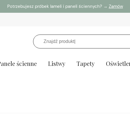
Potrzebujesz próbek lameli i paneli ściennych? →
Zamów
Panele ścienne
Listwy
Tapety
Oświetle