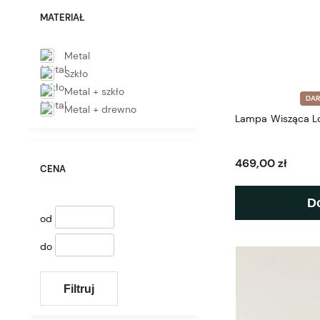
MATERIAŁ
Metal
Szkło
Metal + szkło
DA
Metal + drewno
Lampa Wisząca Lo
469,00 zł
CENA
D
od
do
Filtruj