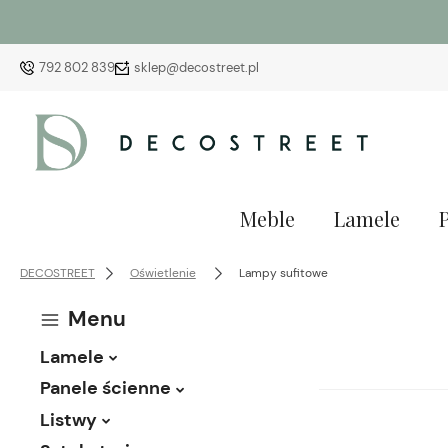
792 802 839
sklep@decostreet.pl
Meble
Lamele
DECOSTREET
Oświetlenie
Lampy sufitowe
Menu
Lamele
Panele ścienne
Listwy