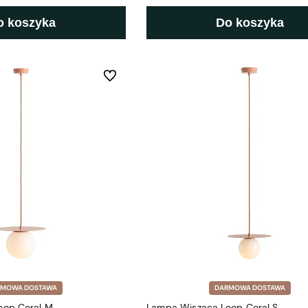
o koszyka
Do koszyka
Do ulubionych
RMOWA DOSTAWA
DARMOWA DOSTAWA
oop Coral M
Lampa Wisząca Loop Coral S