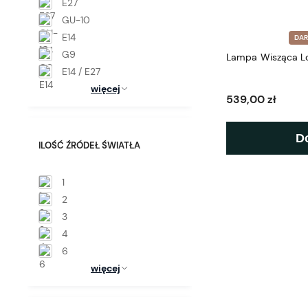
E27
GU-10
E14
DA
G9
Lampa Wisząca L
E14 / E27
więcej
539,00 zł
D
ILOŚĆ ŹRÓDEŁ ŚWIATŁA
1
2
3
4
6
więcej