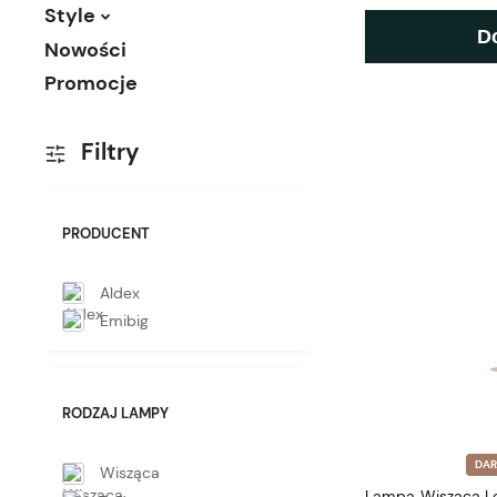
Style
D
Nowości
Promocje
Filtry
PRODUCENT
Aldex
Emibig
RODZAJ LAMPY
DA
Wisząca
Lampa Wisząca L