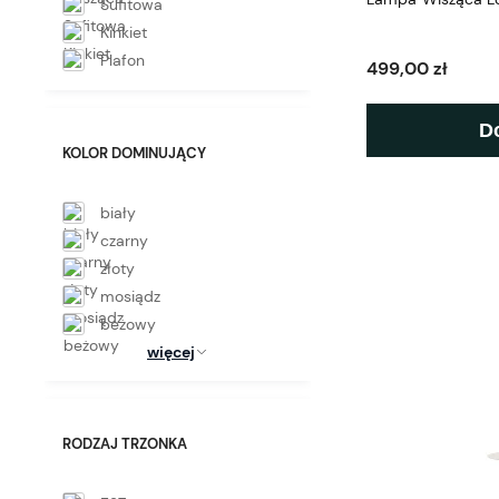
Sufitowa
Kinkiet
Plafon
499,00 zł
D
KOLOR DOMINUJĄCY
biały
czarny
złoty
mosiądz
beżowy
więcej
RODZAJ TRZONKA