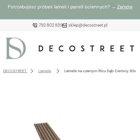
Potrzebujesz próbek lameli i paneli ściennych? →
Zamów
792 802 839
sklep@decostreet.pl
Zaloguj się
Załóż konto
DECOSTREET
Lamele
Lamele na czarnym filcu Dąb Ciemny 30x2
Wybierz coś dla siebie z naszej aktualnej oferty lub
zaloguj się, aby przywrócić dodane produkty do listy
z poprzedniej sesji.