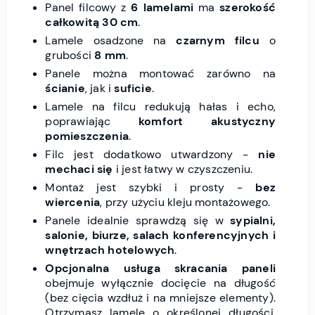
Panel filcowy z
6 lamelami
ma
szerokość
całkowitą 30 cm
.
Lamele osadzone na
czarnym
filcu
o
grubości
8 mm
.
Panele można montować zarówno na
ścianie
, jak i
suficie
.
Lamele na filcu redukują hałas i echo,
poprawiając
komfort akustyczny
pomieszczenia
.
Filc jest dodatkowo utwardzony -
nie
mechaci się
i jest łatwy w czyszczeniu.
Montaż jest szybki i prosty -
bez
wiercenia
, przy użyciu kleju montażowego.
Panele idealnie sprawdzą się w
sypialni,
salonie, biurze, salach konferencyjnych i
wnętrzach hotelowych
.
Opcjonalna usługa skracania paneli
obejmuje wyłącznie docięcie na długość
(bez cięcia wzdłuż i na mniejsze elementy).
Otrzymasz lamele o określonej długości,