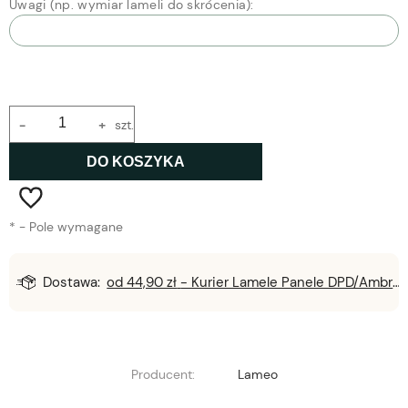
Uwagi (np. wymiar lameli do skrócenia):
-
+
szt.
DO KOSZYKA
*
- Pole wymagane
Dostawa:
od 44,90 zł
- Kurier Lamele Panele DPD/Ambro/NST
Producent:
Lameo