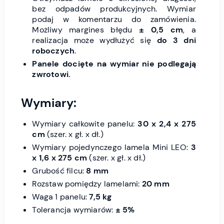
bez odpadów produkcyjnych. Wymiar
podaj w komentarzu do zamówienia.
Możliwy margines błędu
± 0,5 cm
, a
realizacja może wydłużyć się
do 3 dni
roboczych
.
Panele docięte na wymiar nie podlegają
zwrotowi.
Wymiary:
Wymiary całkowite panelu:
30 x 2,4 x 275
cm
(szer. x gł. x dł.)
Wymiary pojedynczego lamela Mini LEO:
3
x 1,6 x 275 cm
(szer. x gł. x dł.)
Grubość filcu:
8 mm
Rozstaw pomiędzy lamelami:
20 mm
Waga 1 panelu:
7,5 kg
Tolerancja wymiarów:
± 5%