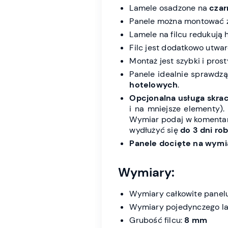
Lamele osadzone na
cza
Panele można montować 
Lamele na filcu redukują 
Filc jest dodatkowo utwa
Montaż jest szybki i pros
Panele idealnie sprawdz
hotelowych
.
Opcjonalna usługa skrac
i na mniejsze elementy).
Wymiar podaj w komentar
wydłużyć się
do 3 dni ro
Panele docięte na wymia
Wymiary:
Wymiary całkowite panel
Wymiary pojedynczego la
Grubość filcu:
8 mm