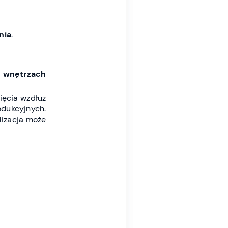
nia
.
 i wnętrzach
ięcia wzdłuż
odukcyjnych.
alizacja może