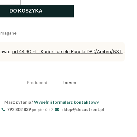
DO KOSZYKA
ymagane
tawa:
od 44,90 zł
- Kurier Lamele Panele DPD/Ambro/NST
Producent:
Lameo
Masz pytania?
Wypełnij formularz kontaktowy
792 802 839
sklep@decostreet.pl
pn-pt: 10-17