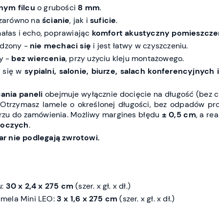
rnym
filcu
o grubości
8 mm
.
zarówno na
ścianie
, jak i
suficie
.
hałas i echo, poprawiając
komfort akustyczny pomieszcze
rdzony -
nie mechaci się
i jest łatwy w czyszczeniu.
ty -
bez wiercenia
, przy użyciu kleju montażowego.
ą się w
sypialni, salonie, biurze, salach konferencyjnych
ania paneli
obejmuje wyłącznie docięcie na długość (bez c
 Otrzymasz lamele o określonej długości, bez odpadów pr
zu do zamówienia. Możliwy margines błędu
± 0,5 cm
, a re
boczych
.
r nie podlegają zwrotowi.
u:
30 x 2,4 x 275 cm
(szer. x gł. x dł.)
mela Mini LEO:
3 x 1,6 x 275 cm
(szer. x gł. x dł.)