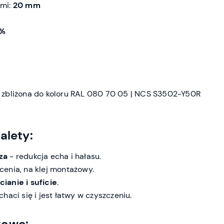
ami:
20 mm
5%
 zbliżona do koloru RAL 080 70 05 | NCS S3502-Y50R
alety:
za
- redukcja echa i hałasu.
cenia, na klej montażowy.
ianie i suficie
.
haci się i jest łatwy w czyszczeniu.
kowe: