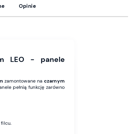
ne
Opinie
cm LEO - panele
cm
zamontowane na
czarnym
panele pełnią funkcję zarówno
ilcu.