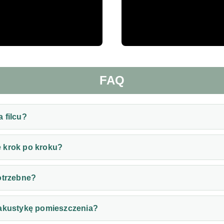
FAQ
 filcu?
 krok po kroku?
otrzebne?
 akustykę pomieszczenia?