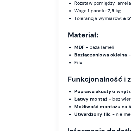
Rozstaw pomiędzy lamel
Waga 1 panelu:
7,5 kg
Tolerancja wymiarów:
± 
Materiał:
MDF
- baza lameli
Bezłączeniowa okleina
-
Filc
Funkcjonalność i z
Poprawa akustyki wnętr
Łatwy montaż
- bez wier
Możliwość montażu na śc
Utwardzony filc
- nie mec
Informacje dodat