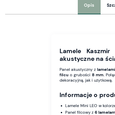
Opis
Szc
Lamele Kaszmir
akustyczne na ścia
Panel akustyczny z
lamelami
filcu
o grubości
8 mm
. Poł
dekoracyjną, jak i użytkową.
Informacje o prod
Lamele Mini LEO w kolor
Panel filcowy z
6 lamelam