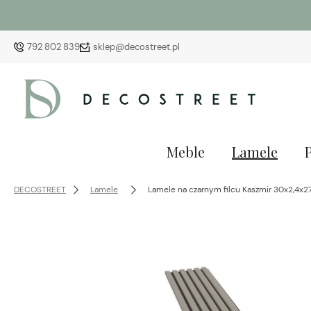
792 802 839
sklep@decostreet.pl
Meble
Lamele
DECOSTREET
Lamele
Lamele na czarnym filcu Kaszmir 30x2,4x