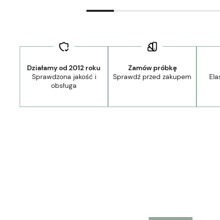
Działamy od 2012 roku
Zamów próbkę
Sprawdzona jakość i
Sprawdź przed zakupem
Ela
44,90 zł
- Kurier Lamele Panele DPD/Ambro/NST
obsługa