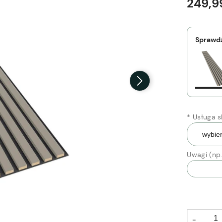
249,99
Sprawdź
*
Usługa sk
Uwagi (np.
-