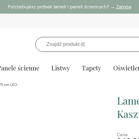
Potrzebujesz próbek lameli i paneli ściennych? →
Zamów
Panele ścienne
Listwy
Tapety
Oświetle
275 cm LEO
Lame
Kasz
Cena: