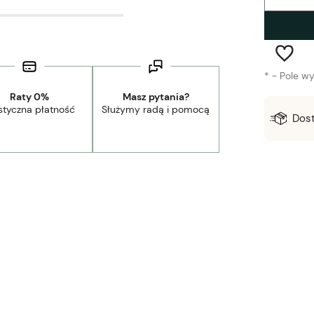
*
- Pole w
Raty 0%
Masz pytania?
styczna płatność
Służymy radą i pomocą
Wysyłka w:
1-3 dni robocze
Dos