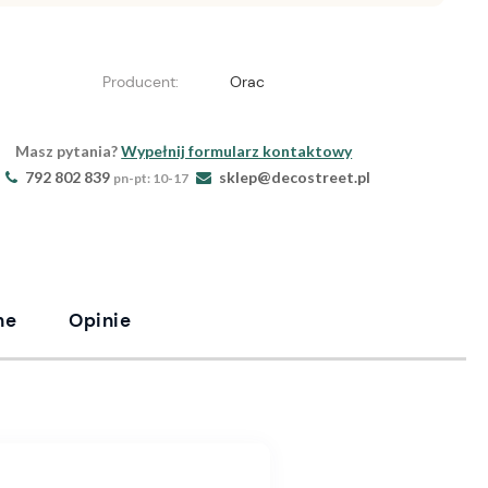
Producent:
Orac
Masz pytania?
Wypełnij formularz kontaktowy
792 802 839
sklep@decostreet.pl
pn-pt: 10-17
ne
Opinie