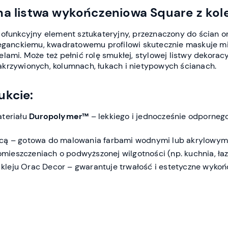
na listwa wykończeniowa Square z kole
lofunkcyjny element sztukateryjny, przeznaczony do ścian o
eleganckiemu, kwadratowemu profilowi skutecznie maskuje mi
lami. Może też pełnić rolę smukłej, stylowej listwy dekoracy
krzywionych, kolumnach, łukach i nietypowych ścianach.
ukcie:
ateriału
Duropolymer™
– lekkiego i jednocześnie odporneg
ącą – gotowa do malowania farbami wodnymi lub akrylowymi
ieszczeniach o podwyższonej wilgotności (np. kuchnia, łaz
leju Orac Decor – gwarantuje trwałość i estetyczne wykoń