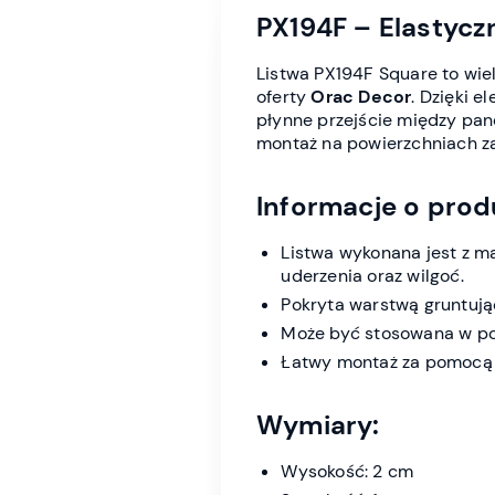
PX194F – Elastycz
Listwa PX194F Square to wie
oferty
Orac Decor
. Dzięki 
płynne przejście między pane
montaż na powierzchniach za
Informacje o prod
Listwa wykonana jest z m
uderzenia oraz wilgoć.
Pokryta warstwą gruntuj
Może być stosowana w pom
Łatwy montaż za pomocą k
Wymiary:
Wysokość: 2 cm