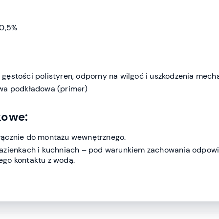
 0,5%
gęstości polistyren, odporny na wilgoć i uszkodzenia mech
twa podkładowa (primer)
kowe:
łącznie do montażu wewnętrznego.
łazienkach i kuchniach – pod warunkiem zachowania odpow
go kontaktu z wodą.