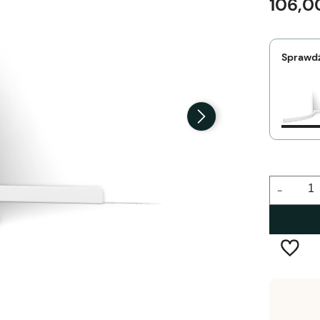
106,00
Sprawdź
-
Wysyłka w:
2-5 dni robocze