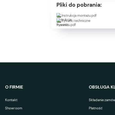
Pliki do pobrania:
Instrukcja montażu.pdf
Rysunki techniczne
O FIRMIE
OBSŁUGA KL
Kontakt
Składanie zamów
Showroom
Płatność