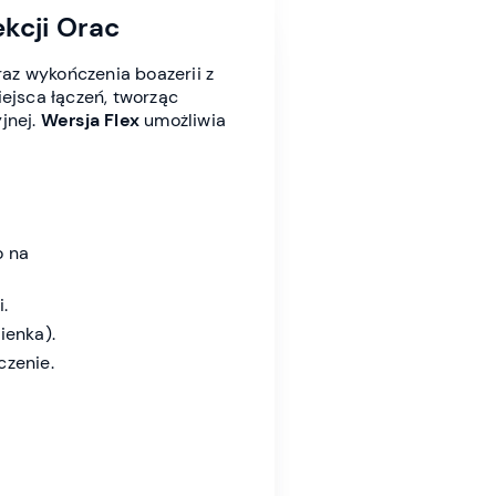
kcji Orac
raz wykończenia boazerii z
ejsca łączeń, tworząc
jnej.
Wersja Flex
umożliwia
o na
.
ienka).
czenie.