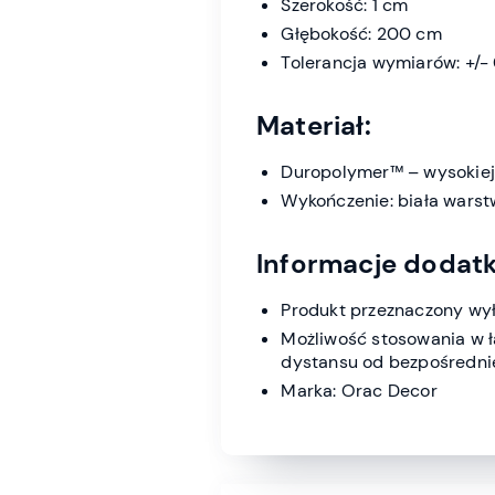
Szerokość: 1 cm
Głębokość: 200 cm
Tolerancja wymiarów: +/-
Materiał:
Duropolymer™ – wysokiej 
Wykończenie: biała wars
Informacje dodat
Produkt przeznaczony wy
Możliwość stosowania w 
dystansu od bezpośrednie
Marka: Orac Decor