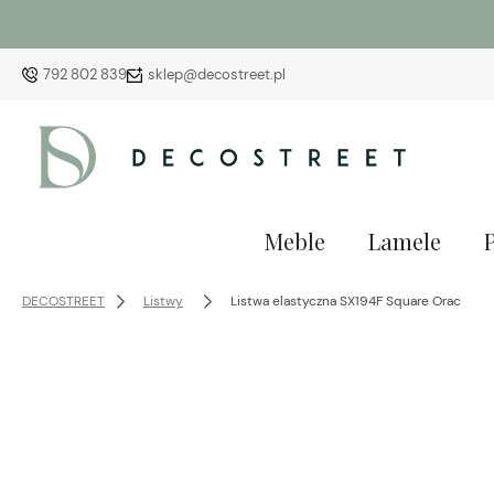
792 802 839
sklep@decostreet.pl
Meble
Lamele
DECOSTREET
Listwy
Listwa elastyczna SX194F Square Orac