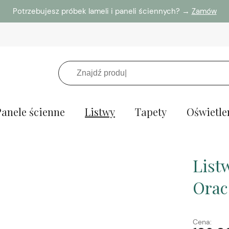
Potrzebujesz próbek lameli i paneli ściennych? →
Zamów
Panele ścienne
Listwy
Tapety
Oświetle
List
Orac
Cena: