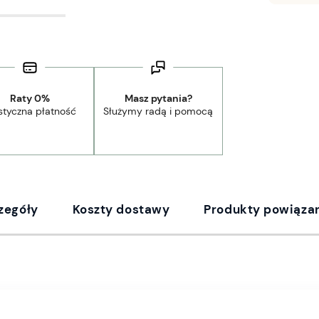
Raty 0%
Masz pytania?
styczna płatność
Służymy radą i pomocą
zegóły
Koszty dostawy
Produkty powiąza